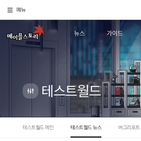
메뉴
뉴스
가이드
공지사항
게임정보
업데이트
직업소개
이벤트
확률형 아이템
캐시샵 공지
NEXON NOW
테스트월드
메이플 알림판
추가정보
with maple
테스트월드 메인
테스트월드 뉴스
버그리포트