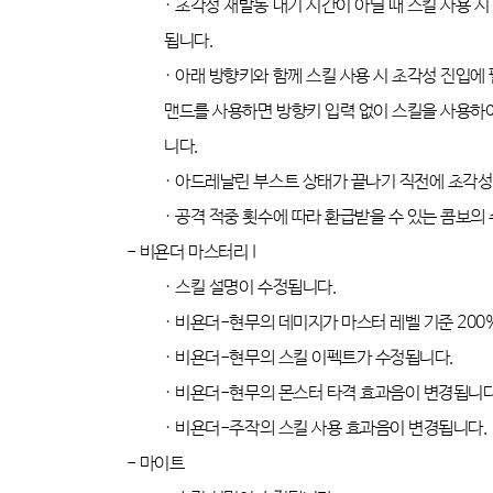
·
초각성 재발동 대기 시간이 아닐 때 스킬 사용 
됩니다
.
·
아래 방향키와 함께 스킬 사용 시 초각성 진입에
맨드를 사용하면 방향키 입력 없이 스킬을 사용하
니다
.
·
아드레날린 부스트 상태가 끝나기 직전에 초각성
·
공격 적중 횟수에 따라 환급받을 수 있는 콤보의
-
비욘더 마스터리
I
·
스킬 설명이 수정됩니다
.
·
비욘더
-
현무의 데미지가 마스터 레벨 기준
200
·
비욘더
-
현무의 스킬 이펙트가 수정됩니다
.
·
비욘더
-
현무의 몬스터 타격 효과음이 변경됩니
·
비욘더
-
주작의 스킬 사용 효과음이 변경됩니다
.
-
마이트