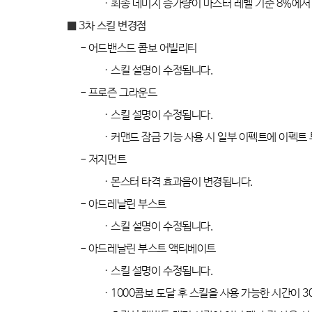
·
최종 데미지 증가량이 마스터 레벨 기준
8%
에서
■ 3
차 스킬 변경점
-
어드밴스드 콤보 어빌리티
·
스킬 설명이 수정됩니다
.
-
프로즌 그라운드
·
스킬 설명이 수정됩니다
.
·
커맨드 잠금 기능 사용 시 일부 이펙트에 이펙트
-
저지먼트
·
몬스터 타격 효과음이 변경됩니다
.
-
아드레날린 부스트
·
스킬 설명이 수정됩니다
.
-
아드레날린 부스트 액티베이트
·
스킬 설명이 수정됩니다
.
· 1000
콤보 도달 후 스킬을 사용 가능한 시간이
3