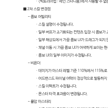
· <
빅토리아컵
:
메인 스타디움
>
에서 사용할 수 없
■ 2
차 스킬 변경점
-
콤보 어빌리티
·
스킬 설명이 수정됩니다
.
·
일부 버프가 초기화되는 컨텐츠 입장 시 콤보가
·
일부 해상도에서 가끔 콤보
UI
가 드래그가 되지
·
채널 이동 시 가끔 콤보
UI
가 어색하게 보이는 
·
콤보
UI
의 일부 이미지가 수정됩니다
.
-
비욘더
·
데미지가 마스터 레벨 기준
110%
에서
115%
로
·
어드밴스드 파이널 어택이 정상적으로 발동하지
·
스킬 이펙트가 수정됩니다
.
·
몬스터 타격 효과음이 변경됩니다
.
-
폴암 마스터리