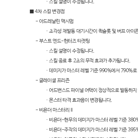
·
스킬 설명이 수정됩니다
.
■ 4
차 스킬 변경점
-
아드레날린 맥시멈
·
초각성 재발동 대기시간이 퀵슬롯 및 버프 아이
-
부스트 엔드
-
헌터즈 타겟팅
·
스킬 설명이 수정됩니다
.
·
스킬 종료 후
2
초의 무적 효과가 추가됩니다
.
·
데미지가 마스터 레벨 기준
990%
에서
790%
로
-
글레이셜 프리즌
·
어드밴스드 파이널 어택이 정상적으로 발동하지
·
몬스터 타격 효과음이 변경됩니다
.
-
비욘더 마스터리
II
·
비욘더
-
현무의 데미지가 마스터 레벨 기준
380
·
비욘더
-
주작의 데미지가 마스터 레벨 기준
395