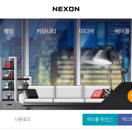
랭킹
커뮤니티
미디어
메이플
월드 랭킹
자유게시판
영상
메이플 
컨텐츠 랭킹
메이플 아트
음악
메이플 코디
아트웍
메이플스토리 파트너스
웹툰
AI Style Finder
미니게임
커뮤니티 아카이브
테스
다운로드
메이플 옥션