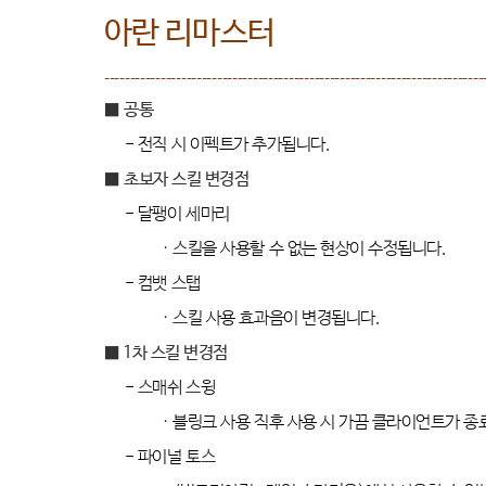
아란 리마스터
--------------------------------------------------------------------------
■
공통
-
전직 시 이펙트가 추가됩니다
.
■
초보자 스킬 변경점
-
달팽이 세마리
·
스킬을 사용할 수 없는 현상이 수정됩니다
.
-
컴뱃 스탭
·
스킬 사용 효과음이 변경됩니다
.
■ 1
차 스킬 변경점
-
스매쉬 스윙
·
블링크 사용 직후 사용 시 가끔 클라이언트가 
-
파이널 토스