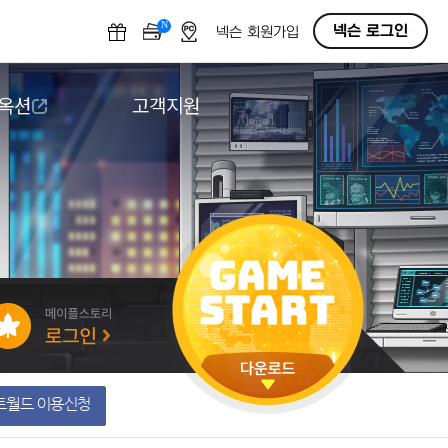
N
OFF
넥슨 로그인
넥슨 회원가입
 옥션
고객지원
옥션
다운로드
도움말/1:1문의
버그악용/불법프로그램 신고
게임 접근성
트월드 이용신청