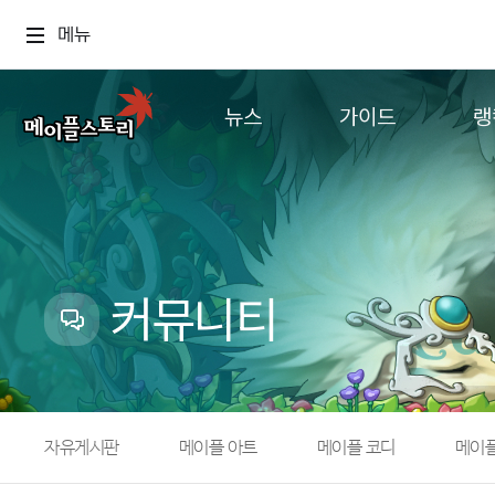
메뉴
뉴스
가이드
랭
공지사항
게임정보
월드
업데이트
직업소개
컨텐츠
이벤트
확률형 아이템
캐시샵 공지
NEXON NOW
커뮤니티
메이플 알림판
추가정보
with maple
자유게시판
메이플 아트
메이플 코디
메이