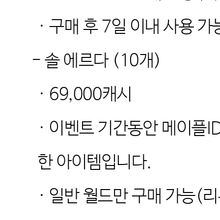
·
구매 후
7
일 이내 사용 가
-
솔 에르다
(10
개
)
· 69,000
캐시
·
이벤트 기간동안 메이플
I
한 아이템입니다
.
·
일반 월드만 구매 가능
(
리