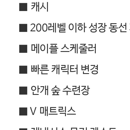
■
캐시
■ 200
레벨 이하 성장 동선
■
메이플 스케줄러
■
빠른 캐릭터 변경
■
안개 숲 수련장
■ V
매트릭스