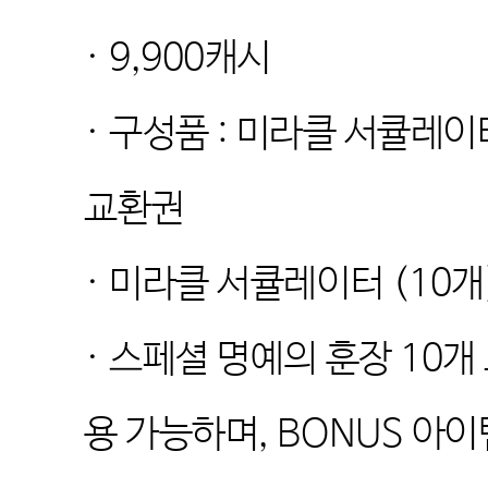
· 9,900
캐시
·
구성품
:
미라클 서큘레이
교환권
·
미라클 서큘레이터
(10
개
·
스페셜 명예의 훈장
10
개
용 가능하며
, BONUS
아이