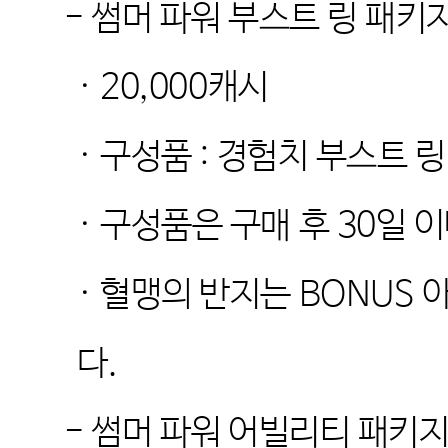
-
썸머 파워 부스트 링 패키
· 20,000
캐시
·
구성품
:
경험치 부스트 링
·
구성품은 구매 후
30
일 
·
혈맹의 반지는
BONUS
아
다
.
-
썸머 파워 어빌리티 패키