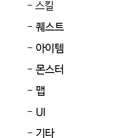
-
스킬
-
퀘스트
-
아이템
-
몬스터
-
맵
-
UI
-
기타