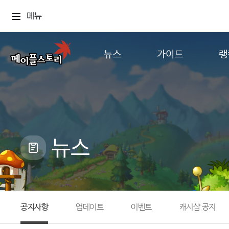
메뉴
뉴스
가이드
랭
공지사항
게임정보
월드
업데이트
직업소개
컨텐츠
이벤트
확률형 아이템
캐시샵 공지
NEXON NOW
뉴스
메이플 알림판
추가정보
with maple
공지사항
업데이트
이벤트
캐시샵 공지