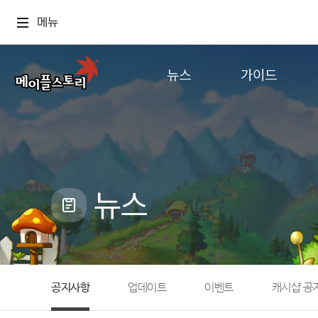
메뉴
뉴스
가이드
공지사항
게임정보
업데이트
직업소개
이벤트
확률형 아이템
캐시샵 공지
NEXON NOW
뉴스
메이플 알림판
추가정보
with maple
공지사항
업데이트
이벤트
캐시샵 공