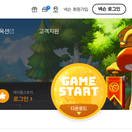
N
OFF
넥슨 로그인
넥슨 회원가입
 옥션
고객지원
옥션
다운로드
도움말/1:1문의
버그악용/불법프로그램 신고
게임 접근성