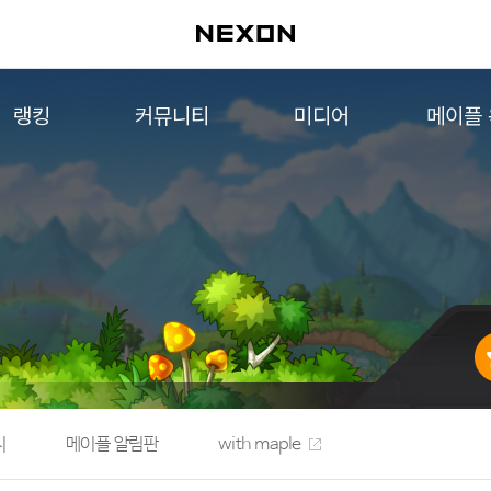
랭킹
커뮤니티
미디어
메이플
월드 랭킹
자유게시판
영상
메이플 
컨텐츠 랭킹
메이플 아트
음악
메이플 코디
아트웍
메이플스토리 파트너스
웹툰
AI Style Finder
미니게임
커뮤니티 아카이브
지
메이플 알림판
with maple