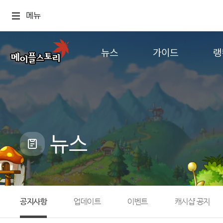
메뉴
뉴스
가이드
랭
공지사항
게임정보
월드
업데이트
직업소개
컨텐츠
이벤트
확률형 아이템
캐시샵 공지
NEXON NOW
뉴스
메이플 알림판
추가정보
with maple
공지사항
업데이트
이벤트
캐시샵 공지