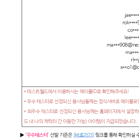
jae****
rok***
co**
lee***
ma***908@nex
ma***
rl**j
s**o1@q
*
테스트월드에서 이용하시는 메이플
ID
로 확인해주세요
!
*
우수 테스터로 선정되신 용사님들께는 정식서버로 메이플
*
최우수 테스터로 선정되신 용사님께는 홈페이지에서 설정
드 내 나의 캐릭터 간 이동만 가능
)
아이템이 지급되었습니다
.
▶
‘우수테스터’
선발 기준은
[
바로가기]
링크를 통해 확인하실 