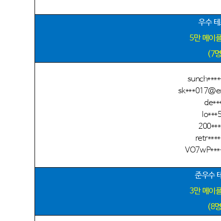
우수 
5
만 메이
(7
sunch***
sk***017@e
de***
lo***
200**
retr****
VO7wP****
준우수 
3
만 메이
(8