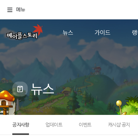
메뉴
뉴스
가이드
랭
공지사항
게임정보
월드
업데이트
직업소개
컨텐츠
이벤트
확률형 아이템
캐시샵 공지
NEXON NOW
뉴스
메이플 알림판
추가정보
with maple
공지사항
업데이트
이벤트
캐시샵 공지