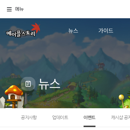
메뉴
뉴스
가이드
공지사항
게임정보
업데이트
직업소개
이벤트
확률형 아이템
캐시샵 공지
NEXON NOW
뉴스
메이플 알림판
추가정보
with maple
공지사항
업데이트
이벤트
캐시샵 공