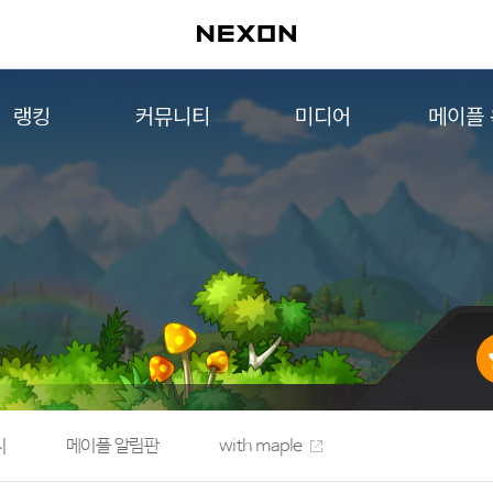
랭킹
커뮤니티
미디어
메이플
월드 랭킹
자유게시판
영상
메이플 
컨텐츠 랭킹
메이플 아트
음악
메이플 코디
아트웍
메이플스토리 파트너스
웹툰
AI Style Finder
미니게임
커뮤니티 아카이브
지
메이플 알림판
with maple