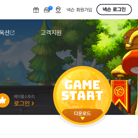
N
OFF
넥슨 로그인
넥슨 회원가입
 옥션
고객지원
옥션
다운로드
도움말/1:1문의
버그악용/불법프로그램 신고
게임 접근성