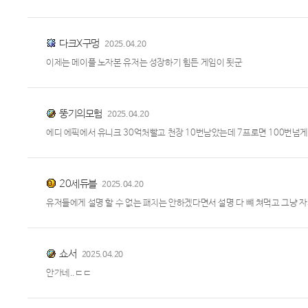
다크X구멍
2025.04.20
이제는 메이플 노자본 유저는 성장하기 힘든 게임이 됫군
뚱기의모험
2025.04.20
에디 에픽에서 유니크 30억처빨고 천장 10번남았는데 7프로면 100번넘
20세듀블
2025.04.20
유저들에게 설명 할 수 없는 패치는 안하겠다면서 설명 다 뺴 쳐먹고 그냥 자
쇼서
2025.04.20
안가네..ㄷㄷ