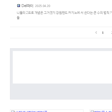
Del파이
2025.04.20
니들의 2프로 개념은 그거겠지 강원랜드 카지노에 서 쓴다는 큰 수의 법칙 가
들
1