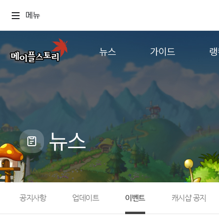
메뉴
뉴스
가이드
랭
공지사항
게임정보
월드
업데이트
직업소개
컨텐츠
이벤트
확률형 아이템
캐시샵 공지
NEXON NOW
뉴스
메이플 알림판
추가정보
with maple
공지사항
업데이트
이벤트
캐시샵 공지