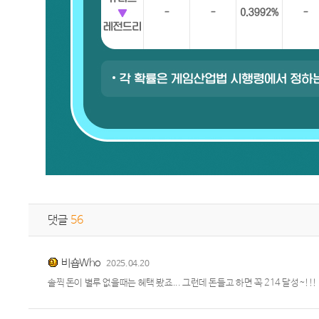
댓글
56
비숍Who
2025.04.20
솔찍 돈이 별루 없을때는 혜택 봤죠... 그런데 돈들고 하면 꼭 214 달성~!!!