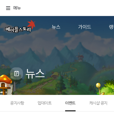
메뉴
뉴스
가이드
랭
공지사항
게임정보
월드
업데이트
직업소개
컨텐츠
이벤트
확률형 아이템
캐시샵 공지
NEXON NOW
뉴스
메이플 알림판
추가정보
with maple
공지사항
업데이트
이벤트
캐시샵 공지