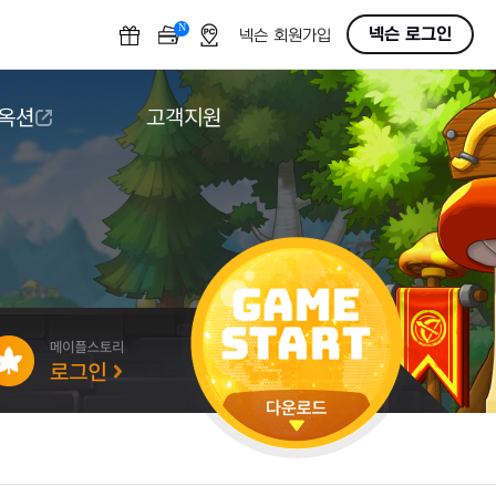
N
OFF
넥슨 로그인
넥슨 회원가입
 옥션
고객지원
옥션
다운로드
도움말/1:1문의
버그악용/불법프로그램 신고
게임 접근성