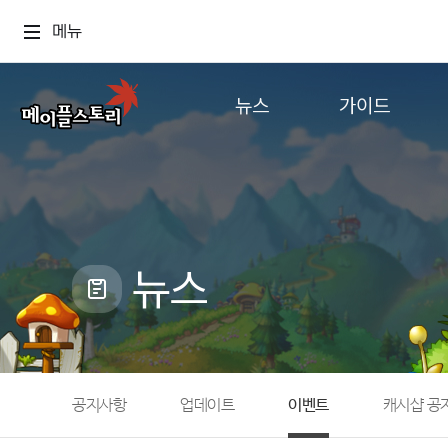
메뉴
뉴스
가이드
공지사항
게임정보
업데이트
직업소개
이벤트
확률형 아이템
캐시샵 공지
NEXON NOW
뉴스
메이플 알림판
추가정보
with maple
공지사항
업데이트
이벤트
캐시샵 공