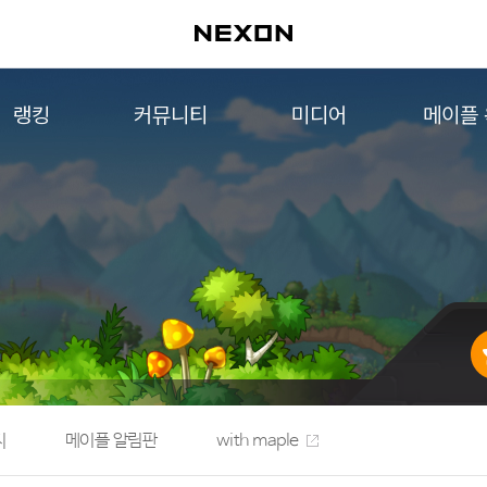
랭킹
커뮤니티
미디어
메이플
월드 랭킹
자유게시판
영상
메이플 
컨텐츠 랭킹
메이플 아트
음악
메이플 코디
아트웍
메이플스토리 파트너스
웹툰
AI Style Finder
미니게임
커뮤니티 아카이브
지
메이플 알림판
with maple