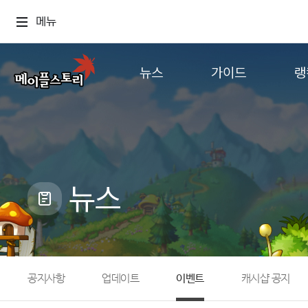
메뉴
뉴스
가이드
랭
공지사항
게임정보
월드
업데이트
직업소개
컨텐츠
이벤트
확률형 아이템
캐시샵 공지
NEXON NOW
뉴스
메이플 알림판
추가정보
with maple
공지사항
업데이트
이벤트
캐시샵 공지