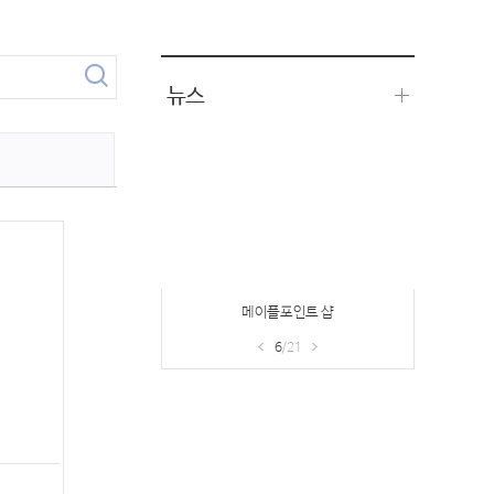
뉴스
메이플포인트 샵
6
/21