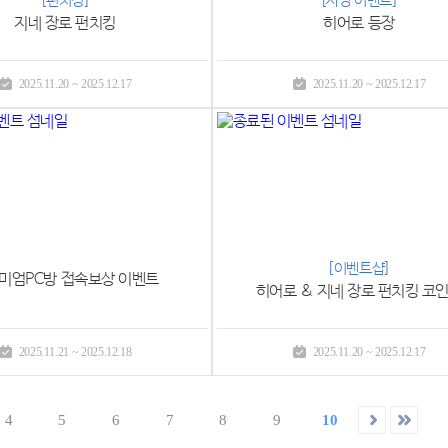
[펀치킹]
[사냥 이벤트]
지네 장로 펀치킹
히어로 등장
2025.11.20 ~ 2025.12.17
2025.11.20 ~ 2025.12.17
[이벤트샵]
미엄PC방 접속보상 이벤트
히어로 & 지네 장로 펀치킹 코
2025.11.21 ~ 2025.12.18
2025.11.20 ~ 2025.12.17
4
5
6
7
8
9
10