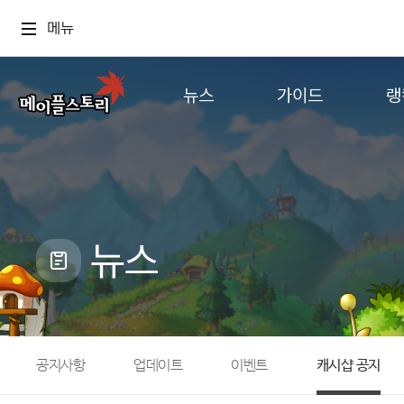
메뉴
뉴스
가이드
랭
공지사항
게임정보
월드
업데이트
직업소개
컨텐츠
이벤트
확률형 아이템
캐시샵 공지
NEXON NOW
뉴스
메이플 알림판
추가정보
with maple
공지사항
업데이트
이벤트
캐시샵 공지