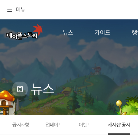
메뉴
뉴스
가이드
랭
공지사항
게임정보
월드
업데이트
직업소개
컨텐츠
이벤트
확률형 아이템
캐시샵 공지
NEXON NOW
뉴스
메이플 알림판
추가정보
with maple
공지사항
업데이트
이벤트
캐시샵 공지