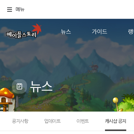
메뉴
뉴스
가이드
랭
공지사항
게임정보
월드
업데이트
직업소개
컨텐츠
이벤트
확률형 아이템
캐시샵 공지
NEXON NOW
뉴스
메이플 알림판
추가정보
with maple
공지사항
업데이트
이벤트
캐시샵 공지