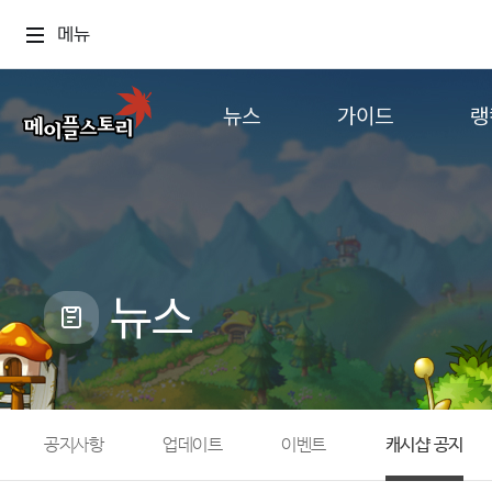
메뉴
뉴스
가이드
랭
공지사항
게임정보
월드
업데이트
직업소개
컨텐츠
이벤트
확률형 아이템
캐시샵 공지
NEXON NOW
뉴스
메이플 알림판
추가정보
with maple
공지사항
업데이트
이벤트
캐시샵 공지