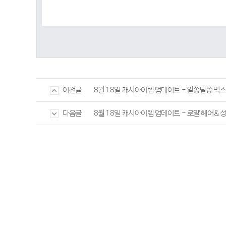
8월 18일 캐시아이템 업데이트 - 알쏭달쏭 믹
이전글
8월 18일 캐시아이템 업데이트 - 로얄 헤어&
다음글