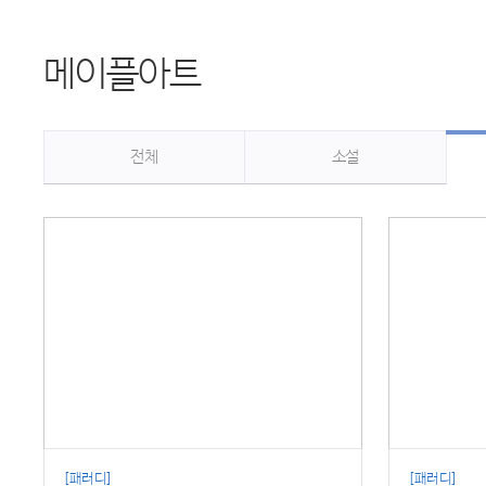
메이플아트
전체
소설
[패러디]
[패러디]