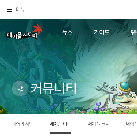
메뉴
뉴스
가이드
랭
공지사항
게임정보
월드
업데이트
직업소개
컨텐츠
이벤트
확률형 아이템
캐시샵 공지
NEXON NOW
커뮤니티
메이플 알림판
추가정보
with maple
자유게시판
메이플 아트
메이플 코디
메이