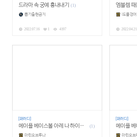
드라마 속 궁예 흉내내기
엠블렘 때
(1)
뽑기출현금지
l도플갱어
2022.07.16
1
4197
2022.04.21
[패러디]
[패러디]
메이플 베이스볼 아레 나 하이라이트 (VS 모드)
(1)
마린오브루나
마린오브