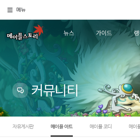
메뉴
뉴스
가이드
랭
공지사항
게임정보
월드
업데이트
직업소개
컨텐츠
이벤트
확률형 아이템
캐시샵 공지
NEXON NOW
커뮤니티
메이플 알림판
추가정보
with maple
자유게시판
메이플 아트
메이플 코디
메이