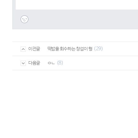
(29)
떡밥을 회수하는 창섭이 형
이전글
(8)
ㅇㄴ
다음글