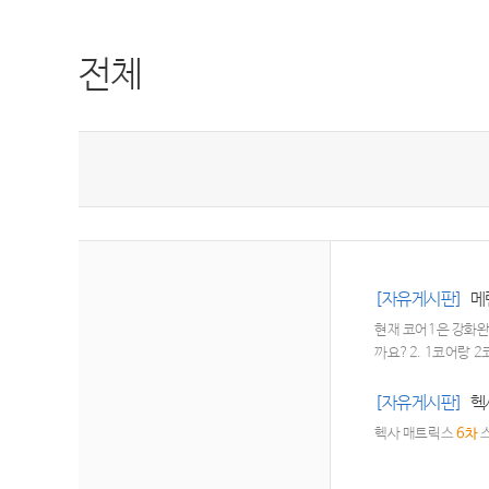
전체
[자유게시판]
메
현재 코어1은 강화완
까요?2. 1코어랑 
[자유게시판]
헥
헥사 매트릭스
6차
스