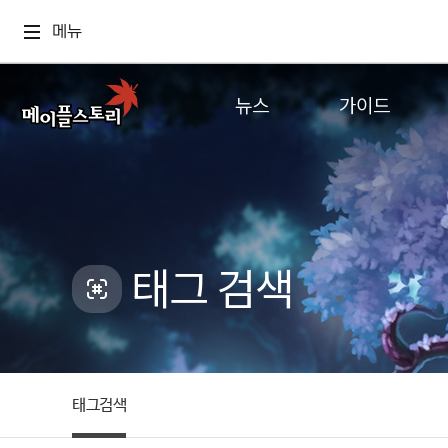
메뉴
뉴스
가이드
공지사항
게임정보
업데이트
직업소개
이벤트
확률형 아이템
캐시샵 공지
NEXON NOW
태그 검색
메이플 알림판
추가정보
with maple
태그검색