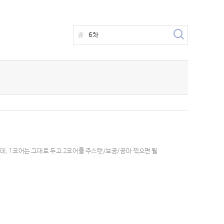
데, 1코어는 그대로 두고 2코어를 주스탯/보공/공마 찍으면 될
1