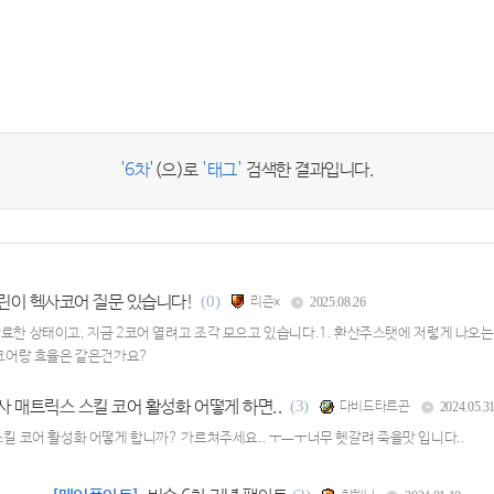
'6차'
(으)로
'태그'
검색한 결과입니다.
린이 헥사코어 질문 있습니다!
(0)
리즌x
2025.08.26
료한 상태이고, 지금 2코어 열려고 조각 모으고 있습니다.1. 환산주스탯에 저렇게 나오는
2코어랑 효율은 같은건가요?
사 매트릭스 스킬 코어 활성화 어떻게 하면..
(3)
다비드타르곤
2024.05.3
킬 코어 활성화 어떻게 합니까? 가르쳐주세요.. ㅜㅡㅜ너무 헷갈려 죽을맛 입니다..