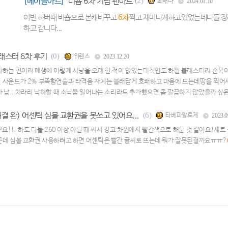
[메이플아트]
비숍 6차 기념 팬아트
(2)
최해나
2024.01.10
이번 하버때 비숍으로 본캐바꾸고
6차
찍고 재미나게하고있었는데다들 장례
하고 갑니다...
래스터 6차 후기
(0)
워렌스
2023.12.20
아하는 편이라 메생에 이렇게 사냥을 오래 한 적이 없었는데직업도 하필 블래스터라 손목
 사운드가 2% 부족함연출과 타격음 자체는 블래답게 호쾌하고 마음에 드는데땅을 찍어서
 남...차라리 낙하할 때 소닉붐 일어나는 소리라도 추가했으면 좀 깔끔하지 않았을까 
운듯근데 스킬 강화하려면 또 사냥하러 가야겠네... 아이구 내 손목
해결 완) 어센틱 심볼 교환권을 못쓰고 있어요...
(6)
타베파알로제
2023.0
요!!! 하도 다들 260 이상 아닐 때 써서 경고 차원에서 빨간색으로 해둔 것 같아요!세르
근데 심볼 교환권 사용하려고 하면 어센틱은 빨간 글씨로 뜨는데 뭐가 잘못된걸까요ㅠㅠ?