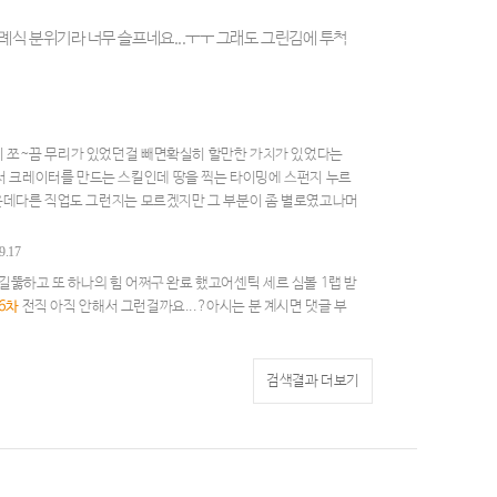
식 분위기라 너무 슬프네요...ㅜㅜ 그래도 그린김에 투척
이 쪼~끔 무리가 있었던걸 빼면확실히 할만한 가치가 있었다는
 크레이터를 만드는 스킬인데 땅을 찍는 타이밍에 스펀지 누르
싶은데다른 직업도 그런지는 모르겠지만 그 부분이 좀 별로였고나머
9.17
 길뚫하고 또 하나의 힘 어쩌구 완료 했고어센틱 세르 심볼 1랩 받
6차
전직 아직 안해서 그런걸까요...?아시는 분 계시면 댓글 부
검색결과 더보기