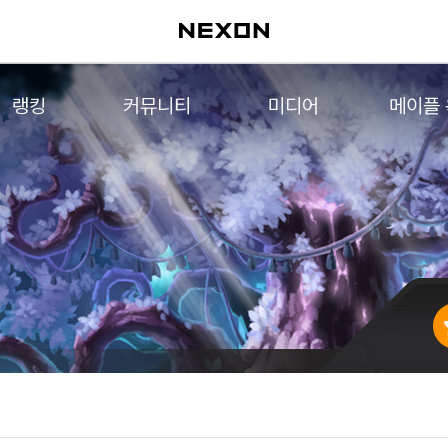
랭킹
커뮤니티
미디어
메이플
월드 랭킹
자유게시판
영상
메이플 
컨텐츠 랭킹
메이플 아트
음악
메이플 코디
아트웍
메이플스토리 파트너스
웹툰
AI Style Finder
미니게임
커뮤니티 아카이브