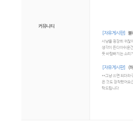
커뮤니티
[자유게시판]
블
사냥을 굉장히 귀찮
생각이 든다아쉬운건
듯 바람빠지는 소리가
지는 대체로 만족스러
[자유게시판]
(
**그냥 쓰면 되더라구
은 것도 장착했어요
탁드립니다