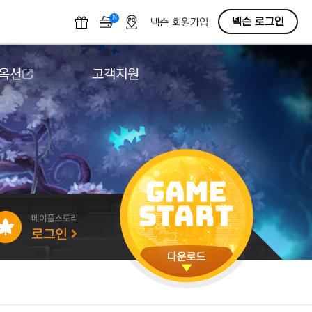
N
OFF
넥슨 로그인
넥슨 회원가입
 옥션
고객지원
옥션
다운로드
도움말/1:1문의
버그악용/불법프로그램 신고
게임 접근성