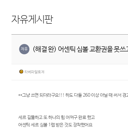
자유게시판
(해결 완) 어센틱 심볼 교환권을 못쓰고
자유
타베파알로제
**그냥 쓰면 되더라구요!!! 하도 다들 260 이상 아닐 때 써서
세르 길뚫하고 또 하나의 힘 어쩌구 완료 했고
어센틱 세르 심볼 1랩 받은 것도 장착했어요