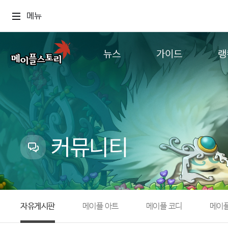
메뉴
뉴스
가이드
랭
공지사항
게임정보
월드
업데이트
직업소개
컨텐츠
이벤트
확률형 아이템
캐시샵 공지
NEXON NOW
커뮤니티
메이플 알림판
추가정보
with maple
자유게시판
메이플 아트
메이플 코디
메이