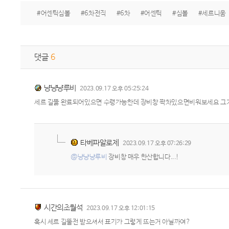
#어센틱심볼
#6차전직
#6차
#어센틱
#심볼
#세르니움
댓글
6
냥냥냥루비
2023.09.17 오후 05:25:24
세르 길뚫 완료되어있으면 수령가능한데 장비창 꽉차있으면비워보세요 
타베파알로제
2023.09.17 오후 07:26:29
@냥냥냥루비
장비창 매우 한산합니다...!
시간의초월석
2023.09.17 오후 12:01:15
혹시 세르 길뚤전 받으셔서 표기가 그렇게 뜨는거 아닐까여?