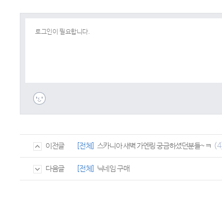
(4
[전체]
스카니아 새벽 가엔링 궁금하셨던분들~ㅋ
이전글
[전체]
닉네임 구매
다음글