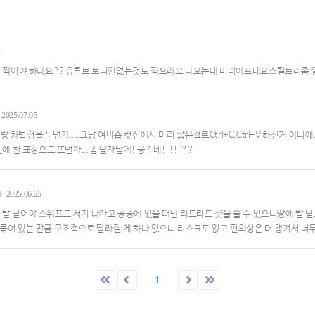
1
 찍어야 하나요??유투브 보니깐없는것도 찍으라고 나오는데 머리아프네요스킬트리좀 
2025.07.05
 차별점을 두던가....그냥 여비숍 컷신에서 머리 짧은걸로Ctrl+C,Ctrl+V 하신거 
 찬 표정으로 뜨던가...좀 남자답게! 응? 네!!!!!??
2025.06.25
발 딛어야 스위프트 서지 나가고 공중에 있을 때만 리트리트 샷을 쓸 수 있으니땅에 발 딛
묶여 있는 만큼 구조적으로 달라질 게 하나 없으니 리스크도 없고 편의성은 더 챙겨서 너무
1