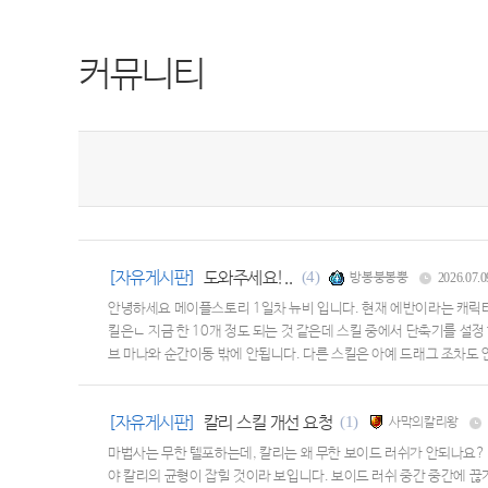
커뮤니티
[자유게시판]
도와주세요!..
(4)
방봉붕봉뿡
2026.07.0
안녕하세요 메이플스토리 1일차 뉴비 입니다. 현재 에반이라는 캐릭터
킬은ㄴ 지금 한 10개 정도 되는 것 같은데 스킬 중에서 단축기를 설정
브 마나와 순간이동 밖에 안됩니다. 다른 스킬은 아예 드래그 조차도 
않습니다. 제가 몬스터가 없는 곳에서 스킬을 사용하지도 않았습니다. 
[자유게시판]
칼리 스킬 개선 요청
(1)
사막의칼리왕
마법사는 무한 텔포하는데, 칼리는 왜 무한 보이드 러쉬가 안되나요?
야 칼리의 균형이 잡힐 것이라 보입니다. 보이드 러쉬 중간 중간에 