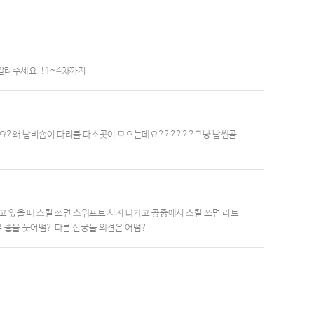
알려주세요!!1~4차까지
아니에요?왜 남비숍이 다리를 다소곳이 모으는데요??????그냥 남썬콜
고 있을 때 스킬 쓰면 스위프트 서지 나가고 공중에서 스킬 쓰면 리트
 좋을 듯어떰? 다른 신궁들 의견은 어떰?