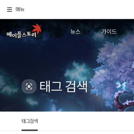
메뉴
뉴스
가이드
공지사항
게임정보
업데이트
직업소개
이벤트
확률형 아이템
캐시샵 공지
NEXON NOW
태그 검색
메이플 알림판
추가정보
with maple
태그검색