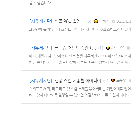
을 것 같습니다.
[자유게시판]
썬콜 98레벨인데
(3)
아러떠
2025.11.1
오랜만에 들어왔더니 스킬트리가 다 리셋됐더라구요스킬트리 어떻게
[자유게시판]
남비숍 어센트 컷씬이...
(1)
까만보샬
아니, 개발자님...남비숍 어센트 컷씬 너무하신거 아니에요?여비숍이랑
처럼 쭉 펴던가....느낌도 이상하고 눈도 계속 이상하게 뜨지말고, 확신에
[자유게시판]
신궁 스킬 기똥찬 아이디어
(0)
보송샷
스위프트 서지, 리트리트 샷 스킬 두개를 묶어버리는 거임어차피 땅에 
리트 샷이 나가도록 설정할 수 있으면 어떰?코어도 두 스킬이 하나로 