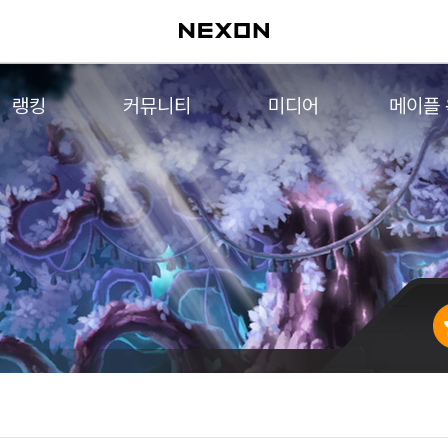
랭킹
커뮤니티
미디어
메이플
월드 랭킹
자유게시판
영상
메이플 
컨텐츠 랭킹
메이플 아트
음악
메이플 코디
아트웍
메이플스토리 파트너스
웹툰
AI Style Finder
미니게임
커뮤니티 아카이브