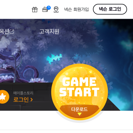
N
OFF
넥슨 로그인
넥슨 회원가입
 옥션
고객지원
옥션
다운로드
도움말/1:1문의
버그악용/불법프로그램 신고
게임 접근성