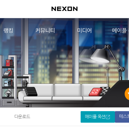
랭킹
커뮤니티
미디어
메이플
월드 랭킹
자유게시판
영상
메이플 
컨텐츠 랭킹
메이플 아트
음악
메이플 코디
아트웍
메이플스토리 파트너스
웹툰
AI Style Finder
미니게임
커뮤니티 아카이브
테스
다운로드
메이플 옥션