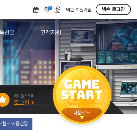
N
OFF
넥슨 로그인
넥슨 회원가입
 옥션
고객지원
옥션
다운로드
도움말/1:1문의
버그악용/불법프로그램 신고
게임 접근성
트월드 이용신청