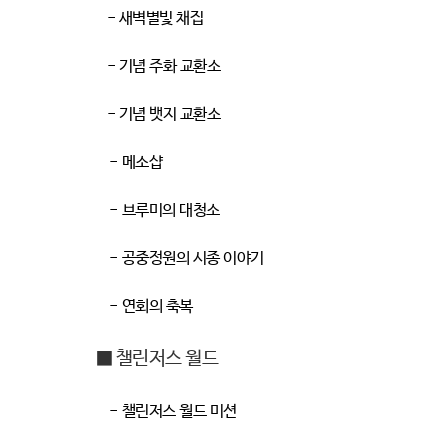
-
새벽별빛 채집
-
기념 주화 교환소
-
기념 뱃지 교환소
-
메소샵
-
브루미의 대청소
-
공중정원의 시종 이야기
-
연회의 축복
■ 챌린저스 월드
-
챌린저스 월드 미션