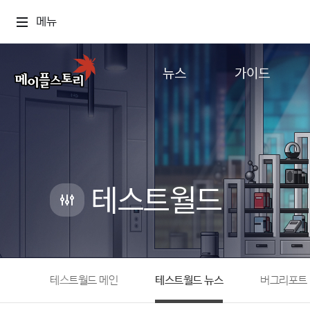
메뉴
뉴스
가이드
공지사항
게임정보
업데이트
직업소개
이벤트
확률형 아이템
캐시샵 공지
NEXON NOW
테스트월드
메이플 알림판
추가정보
with maple
테스트월드 메인
테스트월드 뉴스
버그리포트