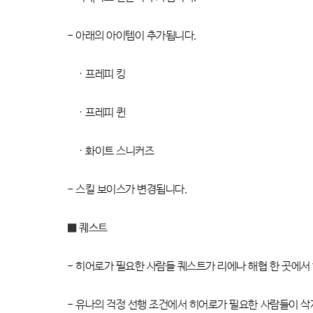
- 아래의 아이템이 추가됩니다.
· 프레피 킹
· 프레피 퀸
· 화이트 스니커즈
- 스킬 보이스가 변경됩니다.
■ 퀘스트
- 히어로가 필요한 사람들 퀘스트가 리에나 해협 한 곳에
- 유나의 걱정 선행 조건에서 히어로가 필요한 사람들이 