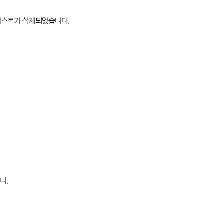
 퀘스트가 삭제되었습니다.
다.