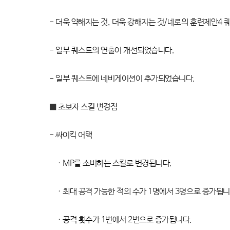
- 더욱 약해지는 것, 더욱 강해지는 것/네로의 훈련제안4
- 일부 퀘스트의 연출이 개선되었습니다.
- 일부 퀘스트에 네비게이션이 추가되었습니다.
■ 초보자 스킬 변경점
- 싸이킥 어택
· MP를 소비하는 스킬로 변경됩니다.
· 최대 공격 가능한 적의 수가 1명에서 3명으로 증가됩니
· 공격 횟수가 1번에서 2번으로 증가됩니다.