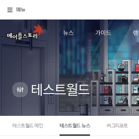
메뉴
뉴스
가이드
랭
공지사항
게임정보
월드
업데이트
직업소개
컨텐츠
이벤트
확률형 아이템
캐시샵 공지
NEXON NOW
테스트월드
메이플 알림판
추가정보
with maple
테스트월드 메인
테스트월드 뉴스
버그리포트