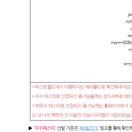
ja
ro
le
ma***908
m
s**
*
테스트월드에서 이용하시는 메이플
ID
로 확인해주세요
*
우수 테스터로 선정되신 용사님들께는 정식서버로 메
*
최우수 테스터로 선정되신 용사님께는 홈페이지에서 
드 내 나의 캐릭터 간 이동만 가능
)
아이템이 지급되었습
▶
‘우수테스터’
선발 기준은
[
바로가기]
링크를 통해 확인