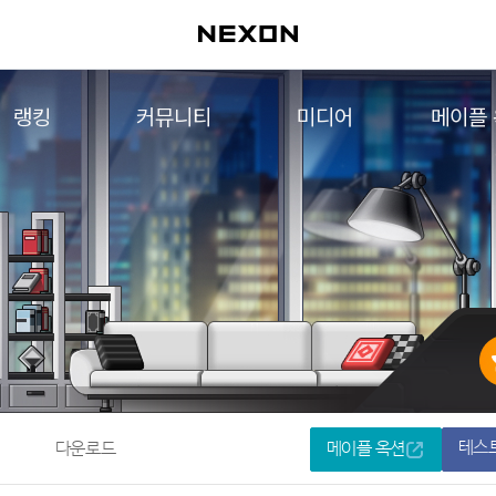
랭킹
커뮤니티
미디어
메이플
월드 랭킹
자유게시판
영상
메이플 
컨텐츠 랭킹
메이플 아트
음악
메이플 코디
아트웍
메이플스토리 파트너스
웹툰
AI Style Finder
미니게임
커뮤니티 아카이브
테스
다운로드
메이플 옥션