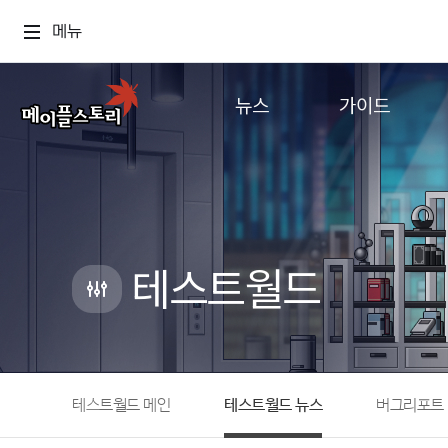
메뉴
뉴스
가이드
공지사항
게임정보
업데이트
직업소개
이벤트
확률형 아이템
캐시샵 공지
NEXON NOW
테스트월드
메이플 알림판
추가정보
with maple
테스트월드 메인
테스트월드 뉴스
버그리포트