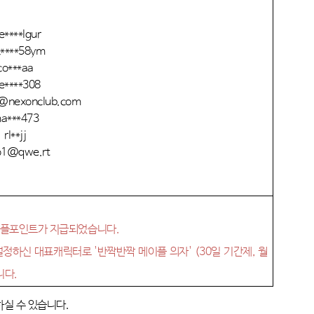
e****lgur
k****58ym
co***aa
e****308
@nexonclub.com
a***473
rl**jj
o1@qwe.rt
!
이플포인트가 지급되었습니다
.
설정하신 대표캐릭터로
'
반짝반짝 메이플 의자
' (30
일 기간제
,
월
니다
.
하실 수 있습니다
.