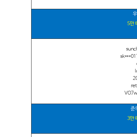
우
5
만
sunc
sk***0
2
ret
VO7wP
준
3
만