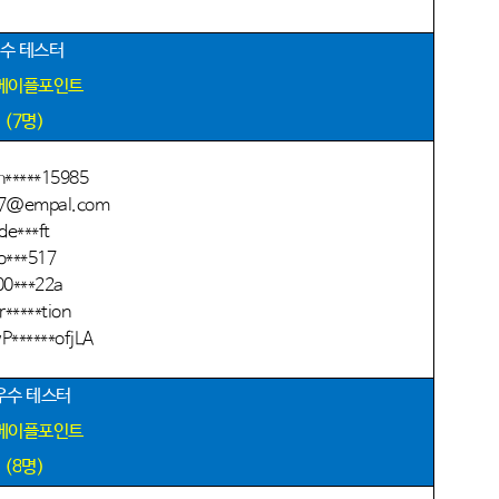
수 테스터
 메이플포인트
(7
명
)
h*****15985
17@empal.com
de***ft
lo***517
00***22a
r*****tion
******ofjLA
우수 테스터
 메이플포인트
(8
명
)