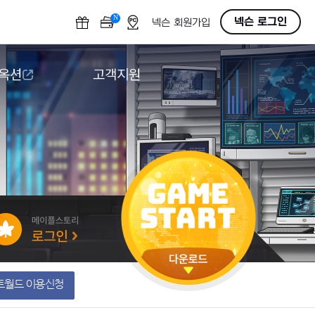
N
OFF
넥슨 로그인
넥슨 회원가입
 옥션
고객지원
옥션
다운로드
도움말/1:1문의
버그악용/불법프로그램 신고
게임 접근성
트월드 이용신청