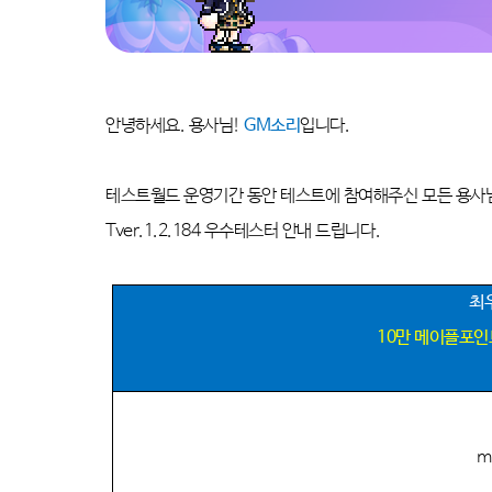
안녕하세요
.
용사님
!
GM
소리
입니다
.
테스트월드 운영기간 동안 테스트에 참여해주신 모든 용사
Tver.1.2.184
우수테스터 안내 드립니다
.
최
10
만 메이플포인
m