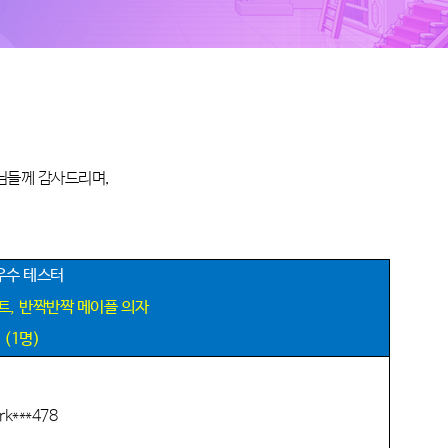
님들께 감사드리며
,
우수 테스터
트
,
반짝반짝 메이플 의자
(1
명
)
rk***478