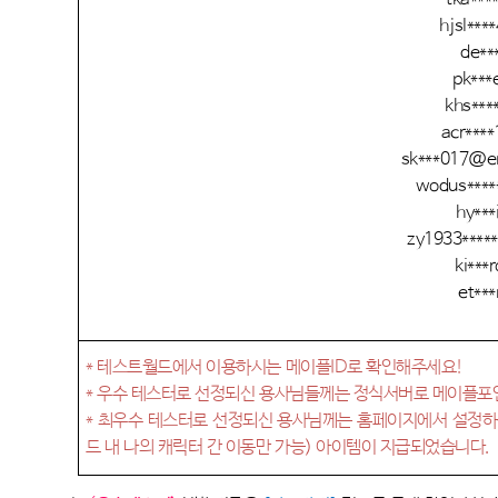
hjsl***
de***
pk***
khs***
acr***
sk***017@e
wodus****
hy***
zy1933****
ki***
et**
*
테스트월드에서 이용하시는 메이플
ID
로 확인해주세요
!
*
우수 테스터로 선정되신 용사님들께는 정식서버로 메이플
*
최우수 테스터로 선정되신 용사님께는 홈페이지에서 설정
드 내 나의 캐릭터 간 이동만 가능
)
아이템이 지급되었습니다
.