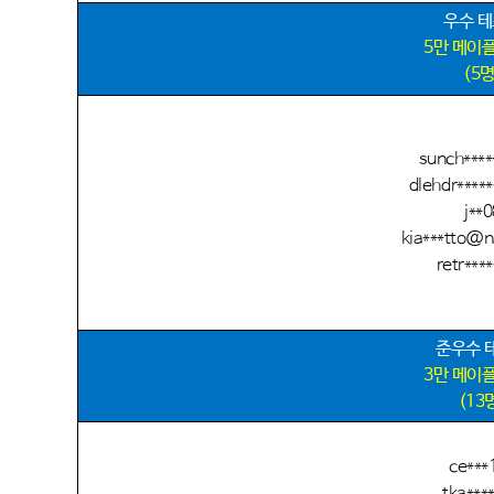
우수 
5
만 메이
(5
sunch***
dlehdr****
j**0
kia***tto@
retr****
준우수 
3
만 메이
(13
ce***
tka***