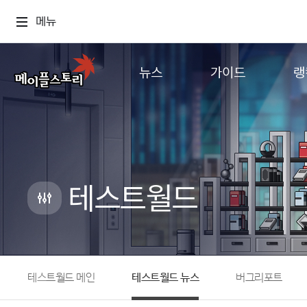
메뉴
뉴스
가이드
랭
공지사항
게임정보
월드
업데이트
직업소개
컨텐츠
이벤트
확률형 아이템
캐시샵 공지
NEXON NOW
테스트월드
메이플 알림판
추가정보
with maple
테스트월드 메인
테스트월드 뉴스
버그리포트