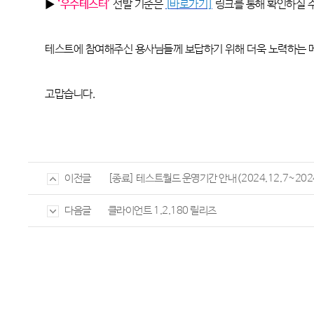
▶
‘우수테스터’
선발 기준은
[
바로가기]
링크를 통해 확인하실 
테스트에 참여해주신 용사님들께 보답하기 위해 더욱 노력하는
고맙습니다
.
[종료] 테스트월드 운영기간 안내(2024.12.7~2024
이전글
클라이언트 1.2.180 릴리즈
다음글