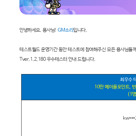
안녕하세요
.
용사님
!
GM
소리
입니다
.
테스트월드 운영기간 동안 테스트에 참여해주신 모든 용사님들
Tver.1.2.180
우수테스터 안내 드립니다
.
최우수 
10
만 메이플포인트
,
반
(1
kw***