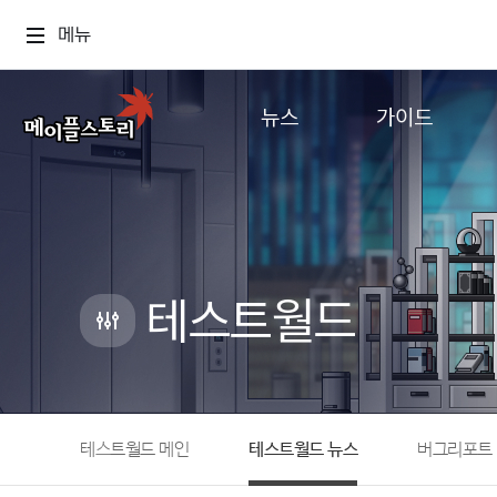
메뉴
뉴스
가이드
공지사항
게임정보
업데이트
직업소개
이벤트
확률형 아이템
캐시샵 공지
NEXON NOW
테스트월드
메이플 알림판
추가정보
with maple
테스트월드 메인
테스트월드 뉴스
버그리포트