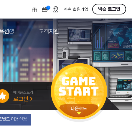
N
OFF
넥슨 로그인
넥슨 회원가입
 옥션
고객지원
옥션
다운로드
도움말/1:1문의
버그악용/불법프로그램 신고
게임 접근성
트월드 이용신청