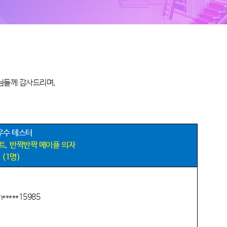
님들께 감사드리며
,
우수 테스터
트
,
반짝반짝 메이플 의자
(1
명
)
h*****15985