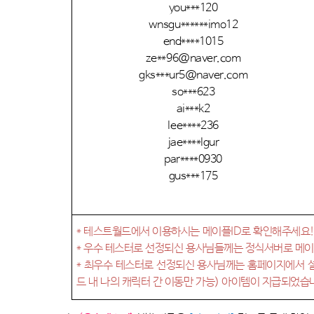
you***120
wnsgu******imo12
end****1015
ze**96@naver.com
gks***ur5@naver.com
so***623
ai***k2
lee****236
jae****lgur
par****0930
gus***175
*
테스트월드에서 이용하시는 메이플
ID
로 확인해주세요
*
우수 테스터로 선정되신 용사님들께는 정식서버로 메
*
최우수 테스터로 선정되신 용사님께는 홈페이지에서 
드 내 나의 캐릭터 간 이동만 가능
)
아이템이 지급되었습