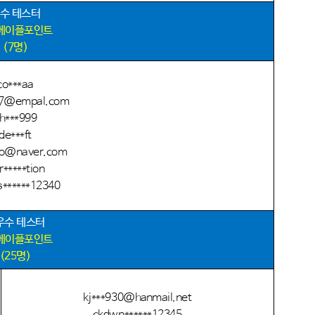
수 테스터
 메이플포인트
(7
명
)
co***aa
17@empal.com
h***999
de***ft
tto@naver.com
r*****tion
******12340
우수 테스터
 메이플포인트
(25
명
)
kj***930@hanmail.net
ckdwn******12345