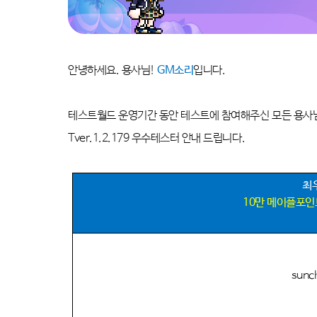
안녕하세요
.
용사님
!
GM
소리
입니다
.
테스트월드 운영기간 동안 테스트에 참여해주신 모든 용사
Tver.1.2.179
우수테스터 안내 드립니다
.
최
10
만 메이플포인
sunc