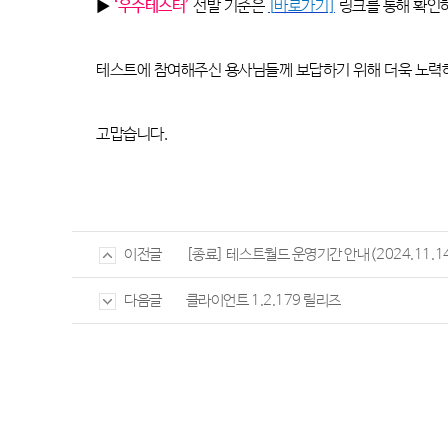
▶
‘우수테스터’
선발 기준은
[
바로가기]
링크를 통해 확인
테스트에 참여해주신 용사님들께 보답하기 위해 더욱 노
고맙습니다
.
[종료] 테스트월드 운영기간 안내(2024.11.14~
이전글
클라이언트 1.2.179 릴리즈
다음글