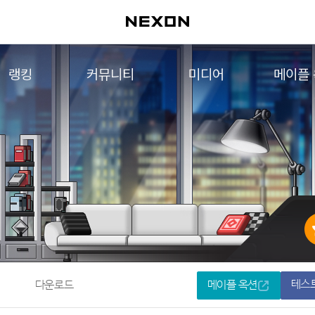
랭킹
커뮤니티
미디어
메이플
월드 랭킹
자유게시판
영상
메이플 
컨텐츠 랭킹
메이플 아트
음악
메이플 코디
아트웍
메이플스토리 파트너스
웹툰
AI Style Finder
미니게임
커뮤니티 아카이브
테스
다운로드
메이플 옥션