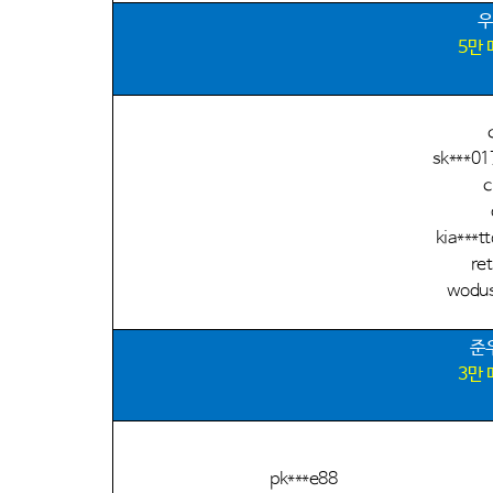
우
5
만
sk***0
c
kia***
ret
wodus
준
3
만
pk***e88