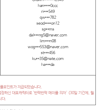
han****0ccc
ri***549
qw***782
seod****on12
sp**ms
dal***ng5@naver.com
lim***n08
wog***553@naver.com
st***456
ku**35@nate.com
ha***da
!
이플포인트가 지급되었습니다
.
설정하신 대표캐릭터로
'
반짝반짝 메이플 의자
' (30
일 기간제
,
월
니다
.