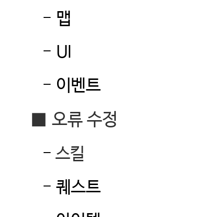
-
맵
-
UI
-
이벤트
■
오류 수정
-
스킬
-
퀘스트