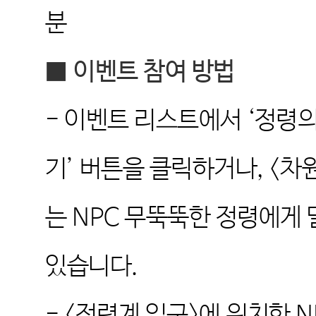
분
■
이벤트 참여 방법
-
이벤트 리스트에서
‘
정령의
기
’
버튼을 클릭하거나
, <
차원
는
NPC
무뚝뚝한 정령에게 
있습니다
.
- <
정령계
입구
>
에 위치한
N