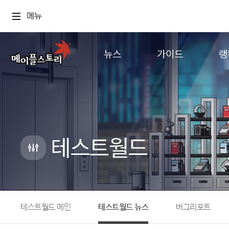
메뉴
뉴스
가이드
랭
공지사항
게임정보
월드
업데이트
직업소개
컨텐츠
이벤트
확률형 아이템
캐시샵 공지
NEXON NOW
테스트월드
메이플 알림판
추가정보
with maple
테스트월드 메인
테스트월드 뉴스
버그리포트