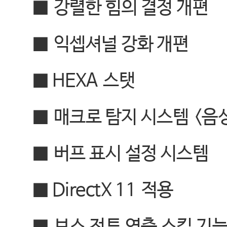
■
강렬한 힘의 결정 개편
■
익셉셔널 강화 개편
■ HEXA
스탯
■
매크로 탐지 시스템
<
음
■
버프 표시 설정 시스템
■ DirectX 11
적용