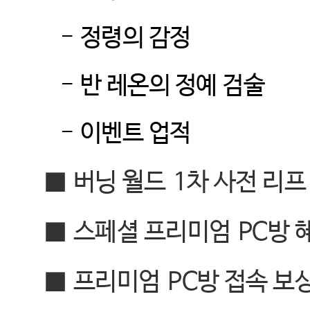
-
정령의 감정
-
반 레온의 정예 검술
-
이벤트 업적
■
버닝 월드
1
차 사전 리프
■
스페셜 프리미엄
PC
방 
■
프리미엄
PC
방 접속 보