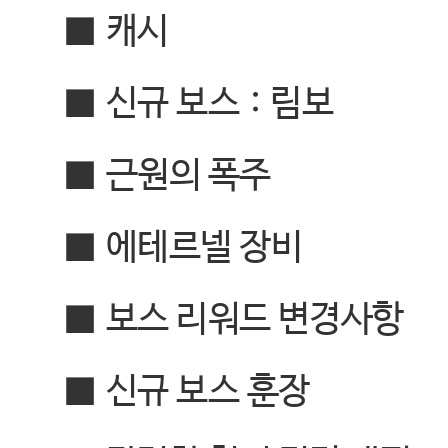
■
캐시
■
신규 보스
:
림보
■
근원의 폭주
■
에테르넬 장비
■
보스 리워드 변경사항
■
신규 보스 훈장