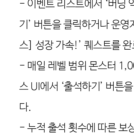
-
이벤트 리스트에서
‘
버닝 
기
’
버튼을 클릭하거나 운영
스
]
성장 가속
!’
퀘스트를 완
-
매일 레벨 범위 몬스터
1,0
스
UI
에서
‘
출석하기
’
버튼을
다
.
-
누적 출석 횟수에 따른 보