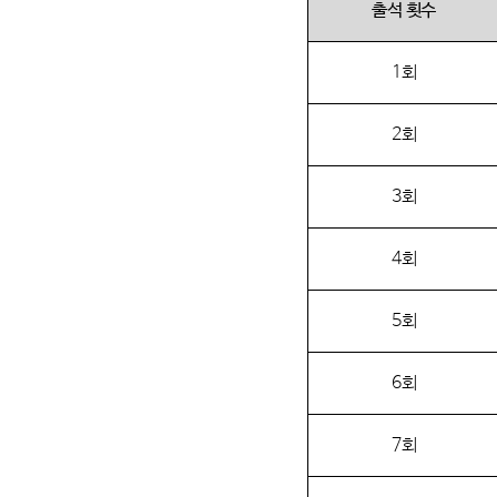
출석 횟수
1
회
2
회
3
회
4
회
5
회
6
회
7
회