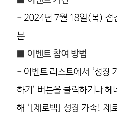
■
이벤트 기간
- 2024
년
7
월
18
일
(
목
)
점
분
■
이벤트 참여 방법
-
이벤트 리스트에서
‘
성장 
하기
’
버튼을 클릭하거나 헤
해
‘[
제로백
]
성장 가속
!
제