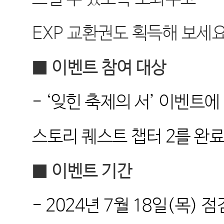
EXP
교환권도 획득해 보세
■
이벤트 참여 대상
- ‘
잊힌 축제의 서
’
이벤트에
스토리 퀘스트 챕터
2
를 완
■
이벤트 기간
- 2024
년
7
월
18
일
(
목
)
점