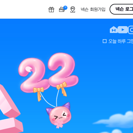
N
O
넥슨 로
넥슨 회원가입
F
F