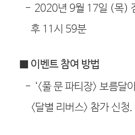
-
2020
년
9
월
17
일
(
목
)
후
11
시
59
분
■ 이벤트 참여 방법
-
‘<
풀 문 파티장
>
보름달
<
달별 리버스
>
참가 신청
.