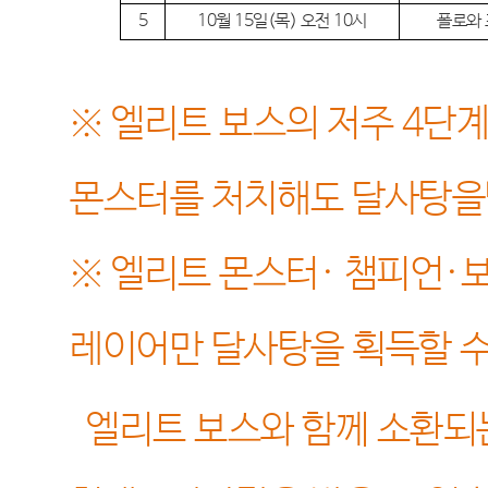
5
10
월
15
일
(
목
)
오전
10
시
폴로와 
※ 엘리트 보스의 저주
4
단계
몬스터를 처치해도 달사탕을
※
엘리트 몬스터
·
챔피언
·
보
레이어만 달사탕을 획득할 
엘리트 보스와 함께 소환되