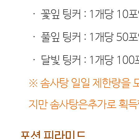
·
꽃잎 팅커
: 1
개당
10
포
·
풀잎 팅커
: 1
개당
50
포
·
달빛 팅커
: 1
개당
100
※
솜사탕 일일 제한량을 모
지만 솜사탕은추가로 획득
포션 피라미드