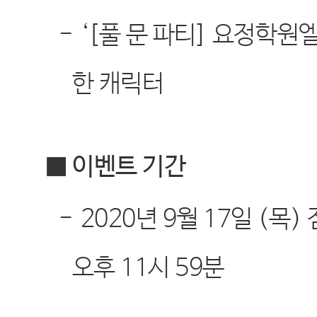
-
‘[
풀 문 파티
]
요정학원엘
한 캐릭터
■ 이벤트 기간
-
2020
년
9
월
17
일
(
목
)
오후
11
시
59
분