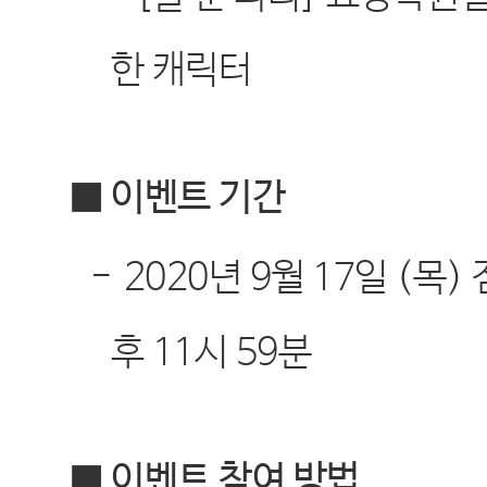
한 캐릭터
■ 이벤트 기간
-
2020
년
9
월
17
일
(
목
)
후
11
시
59
분
■ 이벤트 참여 방법