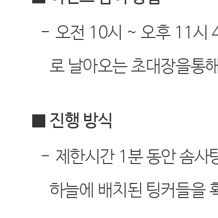
-
오전
10
시
~
오후
11
시
로 날아오는 초대장을통해
■ 진행 방식
-
제한시간
1
분 동안 솜사
하늘에 배치된 팅커들을 