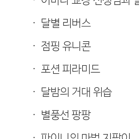
·
이바나 교장 선생님과 
·
달별 리버스
·
점핑 유니콘
·
포션 피라미드
·
달밤의 거대 위습
·
별풍선 팡팡
·
파이니의 마법 지팡이