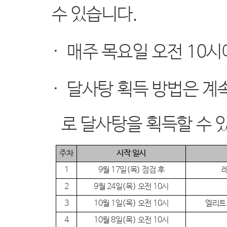
수 있습니다
.
·
매주 목요일 오전
10
시
·
달사탕 획득 방법은 계
로 달사탕을 획득할 수 
주차
시작 일시
1
9
월
17
일
(
목
)
점검 후
레
2
9
월
24
일
(
목
)
오전
10
시
3
10
월
1
일
(
목
)
오전
10
시
엘리트
4
10
월
8
일
(
목
)
오전
10
시