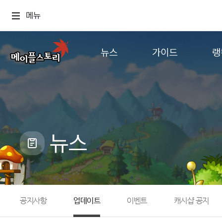
메뉴
뉴스
가이드
랭
공지사항
게임정보
월드
업데이트
직업소개
컨텐츠
이벤트
확률형 아이템
캐시샵 공지
NEXON NOW
뉴스
메이플 알림판
추가정보
with maple
공지사항
업데이트
이벤트
캐시샵 공지