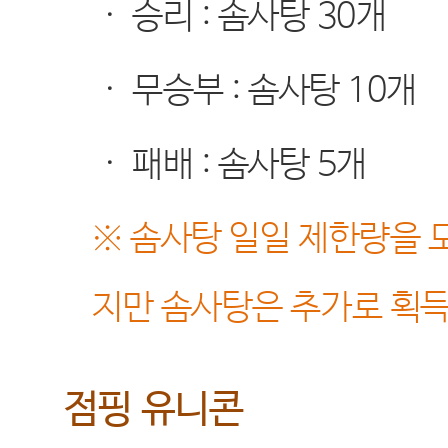
·
승리
:
솜사탕
30
개
·
무승부
:
솜사탕
10
개
·
패배
:
솜사탕
5
개
※
솜사탕 일일 제한량을 모
지만 솜사탕은 추가로 획득
점핑 유니콘