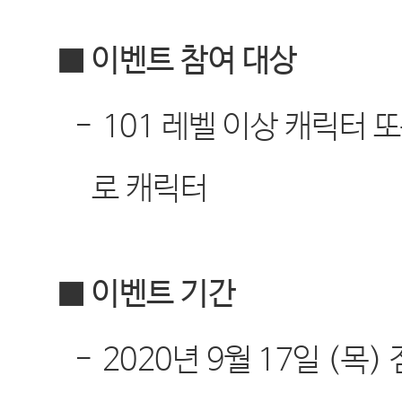
■ 이벤트 참여 대상
-
101
레벨 이상 캐릭터 
로 캐릭터
■ 이벤트 기간
-
2020
년
9
월
17
일
(
목
)