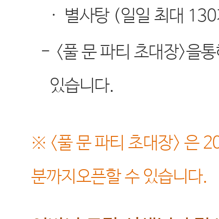
·
별사탕
(
일일 최대
130
-
<
풀 문 파티 초대장
>
을통
있습니다
.
※ <
풀 문 파티 초대장
>
은
2
분까지오픈할 수 있습니다
.