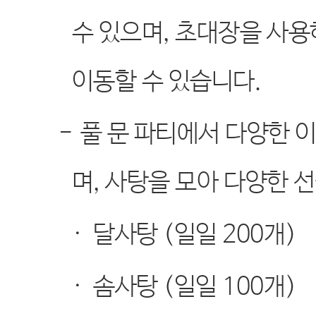
수 있으며
,
초대장을 사용
이동할 수 있습니다
.
-
풀 문 파티에서 다양한 
며
,
사탕을 모아 다양한 
·
달사탕
(
일일
200
개
)
·
솜사탕
(
일일
100
개
)