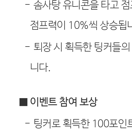
-
솜사탕 유니콘을 타고 점
점프력이
10%
씩 상승됩
-
퇴장 시 획득한 팅커들
니다
.
■ 이벤트 참여 보상
-
팅커로 획득한
100
포인