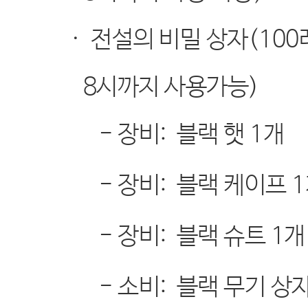
·
전설의 비밀 상자
(100
8
시까지 사용가능
)
-
장비
:
블랙 햇
1
개
-
장비
:
블랙 케이프
1
-
장비
:
블랙 슈트
1
개
-
소비
:
블랙 무기 상