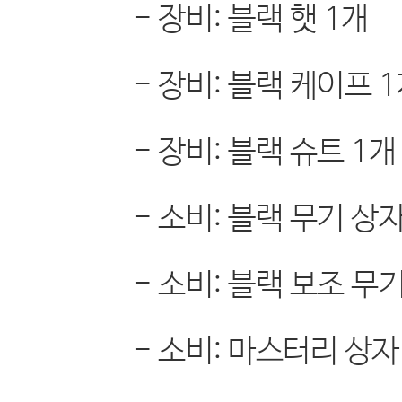
-
장비
:
블랙 햇
1
개
-
장비
:
블랙 케이프
1
-
장비
:
블랙 슈트
1
개
-
소비
:
블랙 무기 상
-
소비
:
블랙 보조 무
-
소비
:
마스터리 상자