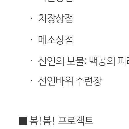
·
치장상점
·
메소상점
·
선인의 보물
:
백공의 피
·
선인바위 수련장
■ 봄
!
봄
!
프로젝트