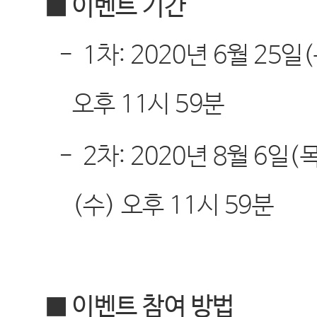
■ 이벤트 기간
-
1
차
: 2020
년
6
월
25
일
(
오후
11
시
59
분
-
2
차
: 2020
년
8
월
6
일
(
(
수
)
오후
11
시
59
분
■ 이벤트 참여 방법