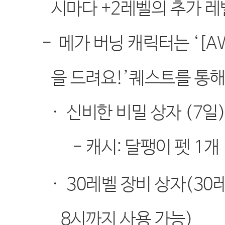
시마다
+2
레벨의 추가 레
-
메가 버닝 캐릭터는
‘[A
을 드려요
!’
퀘스트를 통해
·
신비한 비밀 상자
(7
일
-
캐시
:
달팽이 펫
1
개
·
30
레벨 장비 상자
(30
8
시까지 사용 가능
)