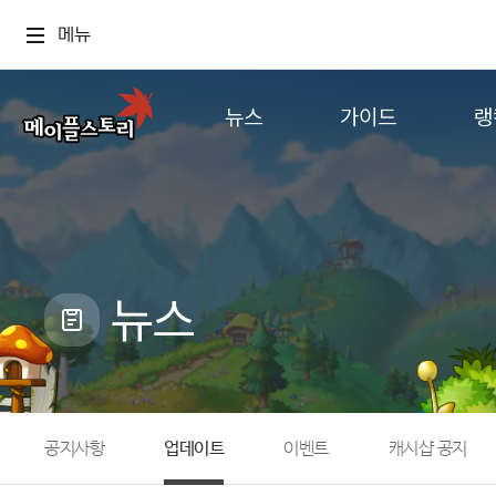
메뉴
뉴스
가이드
랭
공지사항
게임정보
월드
업데이트
직업소개
컨텐츠
이벤트
확률형 아이템
캐시샵 공지
NEXON NOW
뉴스
메이플 알림판
추가정보
with maple
공지사항
업데이트
이벤트
캐시샵 공지