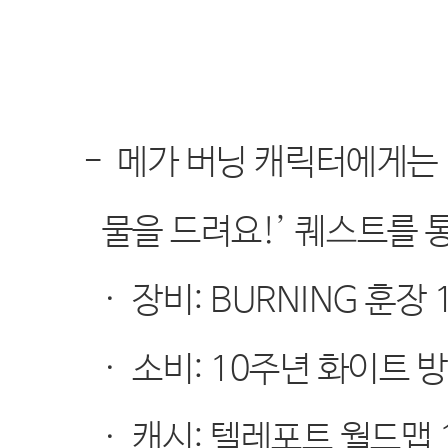
-
메가 버닝 캐릭터에게는
물을 드려요
!’
퀘스트를 
·
장비
:
BURNING
훈장
·
소비
:
10
주년 화이트 방
·
캐시
:
텔레포트 월드맵