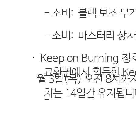
-
소비
:
블랙 보조 무
-
소비
:
마스터리 상자
·
Keep on Burning
칭
교환권에서 획득한
Ke
월
3
일
(
목
)
오전
8
시까
치는
14
일간 유지됩니
-