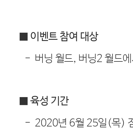
■ 이벤트 참여 대상
-
버닝 월드
,
버닝
2
월드에
■ 육성 기간
-
2020
년
6
월
25
일
(
목
)