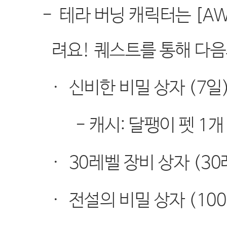
-
테라 버닝 캐릭터는
[AW
려요
!
퀘스트를 통해 다음
·
신비한 비밀 상자
(7
일
-
캐시
:
달팽이 펫
1
개
·
30
레벨 장비 상자
(30
·
전설의 비밀 상자
(100