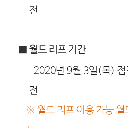
전
■ 월드 리프 기간
-
2020
년
9
월
3
일
(
목
)
점
전
※
월드 리프 이용 가능 월