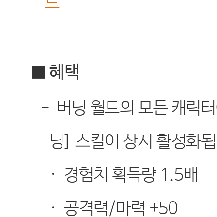
드
■ 혜택
-
버닝 월드의 모든 캐릭터
닝
]
스킬이 상시 활성화
·
경험치 획득량
1.5
배
·
공격력
/
마력
+50