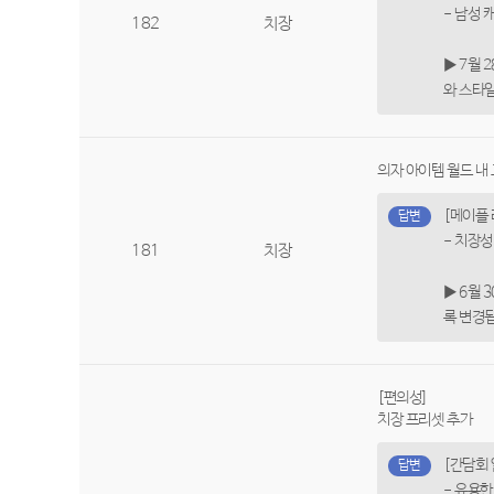
- 남성 
182
치장
▶ 7월 
와 스타일
의자 아이템 월드 내
[메이플 
- 치장성
181
치장
▶ 6월 
록 변경됩
[편의성]
치장 프리셋 추가
[간담회
- 유용한