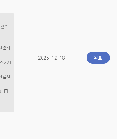
하겠습
선 출시
2025-12-18
완료
너스 기사
이 출시
습니다.