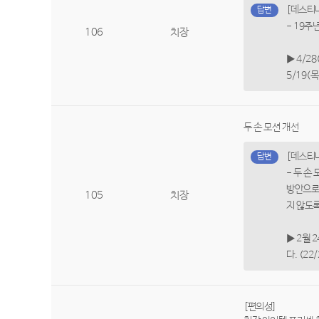
[데스티
- 19주
106
치장
▶ 4/2
5/19(
두 손 모션 개선
[데스티
- 두 손
방안으로는
105
치장
지 않도록
▶ 2월
다. (22/
[편의성]