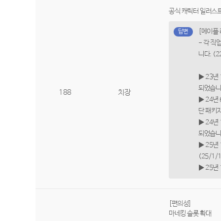
공식 캐릭터 일러스트
[메이플 
- 각 
니다. (2
▶ 23년
되었습니다
188
치장
▶ 24년
단 패키지
▶ 24년
되었습니다
▶ 25년
(25/1/
▶ 25년
[편의성]
마네킹 슬롯 확대