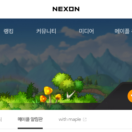
랭킹
커뮤니티
미디어
메이플
월드 랭킹
자유게시판
영상
메이플 
컨텐츠 랭킹
메이플 아트
음악
메이플 코디
아트웍
메이플스토리 파트너스
웹툰
AI Style Finder
미니게임
커뮤니티 아카이브
지
메이플 알림판
with maple