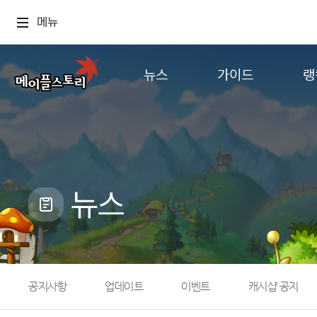
메뉴
뉴스
가이드
랭
공지사항
게임정보
월드
업데이트
직업소개
컨텐츠
이벤트
확률형 아이템
캐시샵 공지
NEXON NOW
뉴스
메이플 알림판
추가정보
with maple
공지사항
업데이트
이벤트
캐시샵 공지