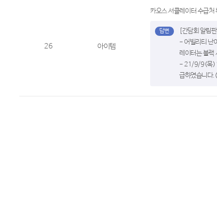
카오스 서큘레이터 수급처
[간담회 알림판
- 어빌리티 난
26
아이템
레이터는 블랙 
- 21/9/9
급하였습니다.(2