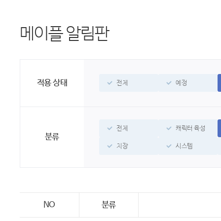
메이플 알림판
적용 상태
전체
예정
전체
캐릭터 육성
분류
치장
시스템
NO
분류