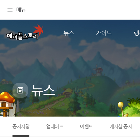
메뉴
뉴스
가이드
랭
공지사항
게임정보
월드
업데이트
직업소개
컨텐츠
이벤트
확률형 아이템
캐시샵 공지
NEXON NOW
뉴스
메이플 알림판
추가정보
with maple
공지사항
업데이트
이벤트
캐시샵 공지