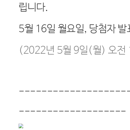
립니다
.
5
월
16
일 월요일
,
당첨자 발
(2022
년
5
월
9
일
(
월
)
오전
-------------------
-------------------