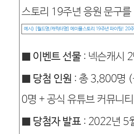
스토리
19
주년 응원 문구를
예시
) [
월드명
/
캐릭터명
]
메이플스토리
19
주년 파이팅
! 20
주
■ 이벤트 선물
:
넥슨캐시
2
■ 당첨 인원
:
총
3,800
명
(
0
명
+
공식 유튜브 커뮤니티
■ 당첨자 발표
: 2022
년
5