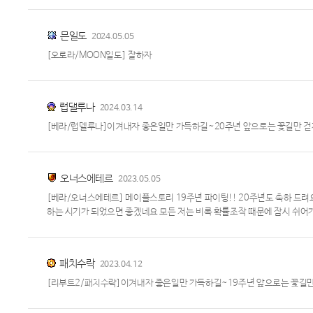
믄일도
2024.05.05
[오로라/MOON일도] 잘하자
럽댈루나
2024.03.14
[베라/럽델루나]이겨내자 좋은일만 가득하길~20주년 앞으로는 꽃길만 걷
오너스에테르
2023.05.05
[베라/오너스에테르] 메이플스토리 19주년 파이팅!! 20주년도 축하 드려요 
하는 시기가 되었으면 좋겠네요 모든 저는 비록 확률조작 때문에 잠시 쉬어
패치수락
2023.04.12
[리부트2/패치수락]이겨내자 좋은일만 가득하길~19주년 앞으로는 꽃길만