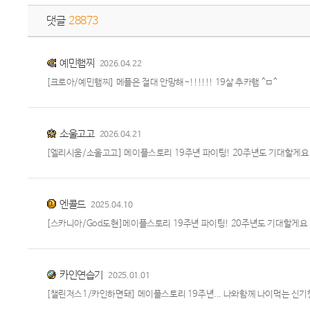
댓글
28873
예민햄찌
2026.04.22
[크로아/예민햄찌] 메플은 절대 안망해~!!!!!! 19살 추카햄 ^ㅁ^
소울고고
2026.04.21
[엘리시움/소울고고] 메이플스토리 19주년 파이팅! 20주년도 기대할게요 >
엔콜드
2025.04.10
[스카니아/God도현]메이플스토리 19주년 파이팅! 20주년도 기대할게요 >
카인연습기
2025.01.01
[챌린저스1/카인하면돼] 메이플스토리 19주년... 나와함께 나이먹는 신