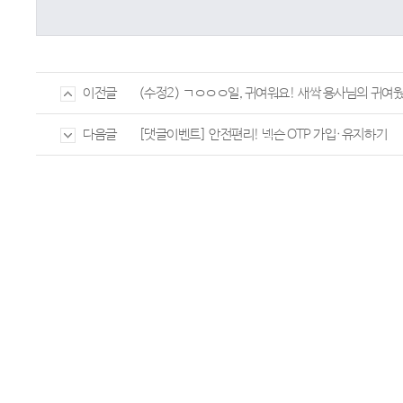
(수정2) ㄱㅇㅇㅇ일, 귀여워요! 새싹 용사님의 귀여
이전글
[댓글이벤트] 안전편리! 넥슨 OTP 가입·유지하기
다음글