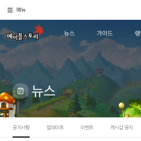
메뉴
뉴스
가이드
랭
공지사항
게임정보
월드
업데이트
직업소개
컨텐츠
이벤트
확률형 아이템
캐시샵 공지
NEXON NOW
뉴스
메이플 알림판
추가정보
with maple
공지사항
업데이트
이벤트
캐시샵 공지