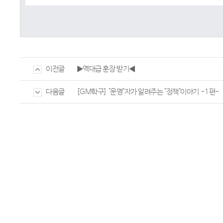
▶역대급 훈장 받기◀
이전글
[GM학구] "운영"자가 알려주는 "정책"이야기 -1편-
다음글