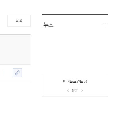
목록
뉴스
메이플포인트 샵
6
/21