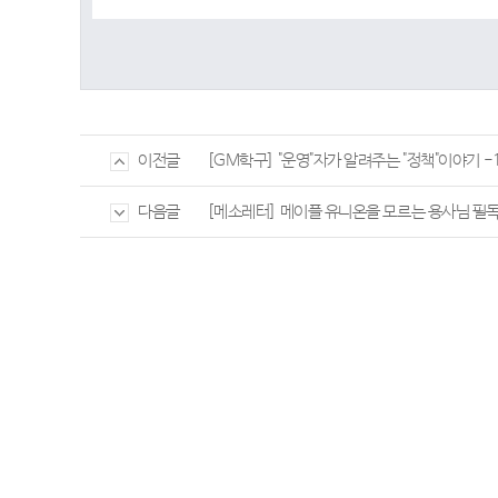
[GM학구] "운영"자가 알려주는 "정책"이야기 -
이전글
[메소레터] 메이플 유니온을 모르는 용사님 필독
다음글