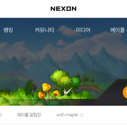
랭킹
커뮤니티
미디어
메이플
월드 랭킹
자유게시판
영상
메이플 
컨텐츠 랭킹
메이플 아트
음악
메이플 코디
아트웍
메이플스토리 파트너스
웹툰
AI Style Finder
미니게임
커뮤니티 아카이브
지
메이플 알림판
with maple