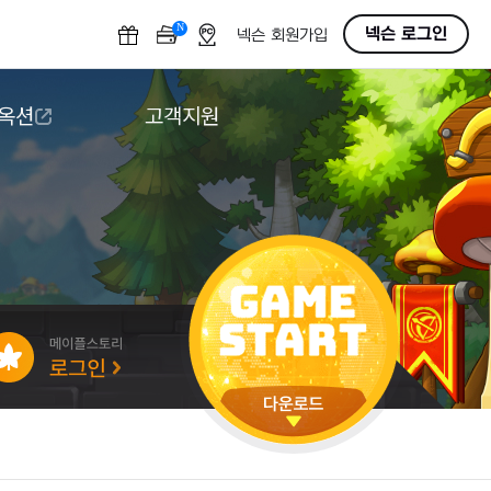
N
OFF
넥슨 로그인
넥슨 회원가입
 옥션
고객지원
옥션
다운로드
도움말/1:1문의
버그악용/불법프로그램 신고
게임 접근성