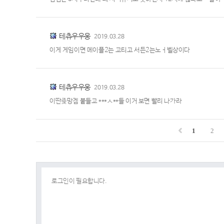
테츄우우웅
2019.03.28
이게 게임이면 메이플2는 고티고 서든2는노ㅓ벨상이다
테츄우우웅
2019.03.28
이딴죶망겜 붙들고 ***ㅅ**들 이거 보면 빨리 나가라
1
2