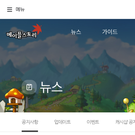
메뉴
뉴스
가이드
공지사항
게임정보
업데이트
직업소개
이벤트
확률형 아이템
캐시샵 공지
NEXON NOW
뉴스
메이플 알림판
추가정보
with maple
공지사항
업데이트
이벤트
캐시샵 공