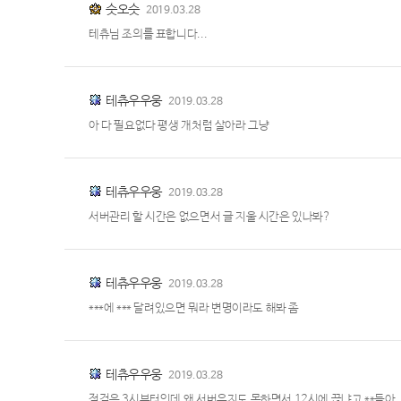
슷오슷
2019.03.28
테츄님 조의를 표합니다...
테츄우우웅
2019.03.28
아 다 필요없다 평생 개처럼 살아라 그냥
테츄우우웅
2019.03.28
서버관리 할 시간은 없으면서 글 지울 시간은 있나봐?
테츄우우웅
2019.03.28
***에 *** 달려있으면 뭐라 변명이라도 해봐 좀
테츄우우웅
2019.03.28
점검은 3시부터인데 왜 서버유지도 못하면서 12시에 끊냐고 **들아