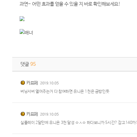
과연
~
어떤 효과를 얻을 수 있을 지 바로 확인해보세요
!
댓글
95
카프페
2019.10.05
버닝서버 열어주는거 다 참여하면 유니온 1천은 금방인듯
카프페
2019.10.05
실플레이 2달만에 유니온 3천 달성 ㅇㅅㅇ 하다보니까 5시간? 잡고140까