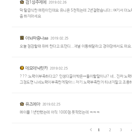
검1성주제에
2019.02.26
막 탈급식한 메린이인데요 유니온 5천찍는데 2년걸렸습니다;; 여기서 
좀 하지마세요
아놔짜증나aa
2019.02.25
오늘 점검할때 위에 한다고 뜨던디...채널 이동해달라고 경먀장에서도 떠요..
데모데닉릿카
2019.02.25
???:노력이부족하다고? 인생다꼴아박은**들이할말이냐? 네.. 진짜 노
그정도면 니네노력이부족한게맞아;;; 자기 노력부족한거 티내지말고 조용
유즈에아
2019.02.25
메이플 1년반했는데 아직 1000점 못찍었는데 ㅋㅋㅋ
1
2
3