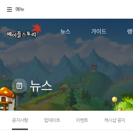
메뉴
뉴스
가이드
랭
공지사항
게임정보
월드
업데이트
직업소개
컨텐츠
이벤트
확률형 아이템
캐시샵 공지
NEXON NOW
뉴스
메이플 알림판
추가정보
with maple
공지사항
업데이트
이벤트
캐시샵 공지