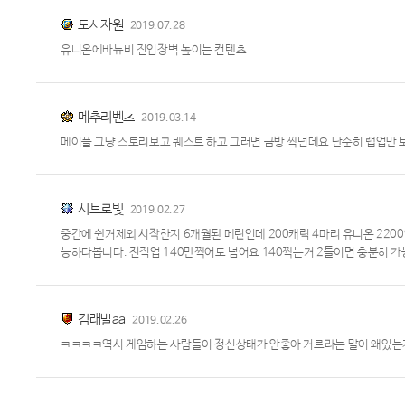
도사자원
2019.07.28
유니온에바뉴비 진입장벽 높이는 컨텐츠
메추리벤츠
2019.03.14
메이플 그냥 스토리보고 퀘스트 하고 그러면 금방 찍던데요 단순히 랩업만
시브로빛
2019.02.27
중간에 쉰거제외 시작한지 6개월된 메린인데 200캐릭 4마리 유니온 220
능하다봅니다. 전직업 140만찍어도 넘어요 140찍는거 2틀이면 충분히 
김래발aa
2019.02.26
ㅋㅋㅋㅋ역시 게임하는 사람들이 정신상태가 안좋아 거르라는 말이 왜있는