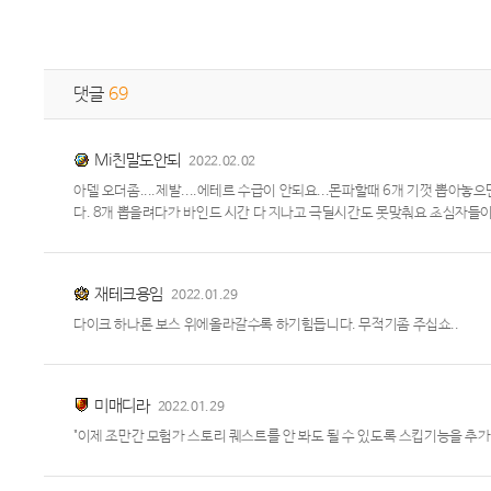
댓글
69
Mi친말도안되
2022.02.02
아델 오더좀....제발....에테르 수급이 안되요...몬파할때 6개 기껏 뽑아놓
다. 8개 뽑을려다가 바인드 시간 다 지나고 극딜시간도 못맞춰요 초심자들이 
재테크용임
2022.01.29
다이크 하나론 보스 위에올라갈수록 하기힘듭니다. 무적기좀 주십쇼..
미매디라
2022.01.29
"이제 조만간 모험가 스토리 퀘스트를 안 봐도 될 수 있도록 스킵기능을 