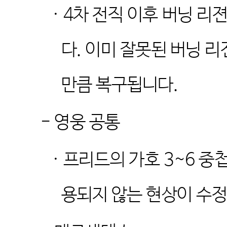
· 4
차 전직 이후 버닝 리
다
.
이미 잘못된 버닝 리
만큼 복구됩니다
.
-
영웅 공통
·
프리드의 가호
3~6
중첩
용되지 않는 현상이 수