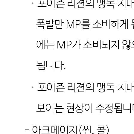
·
포이즌 리젼의 맹독 지대
폭발만
MP
를 소비하게
에는
MP
가 소비되지 않
됩니다
.
·
포이즌 리젼의 맹독 지
보이는 현상이 수정됩니
-
아크메이지
(
썬
,
콜
)