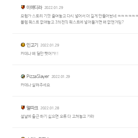
미매디라
2022.01.29
모험가 스토리 기껏 줄여놓고 다시 넣어서 더 길게 만들어놨네 ㅋㅋㅋㅋㅋㅋ 
블렘 퀘스트 없애놓고 3차전직 퀘스트에 넣어둘거면 왜 없앤거임?
인고기
2022.01.29
카데나 왜 딜만 뺏어가!!
PizzaSlayer
2022.01.29
카데나 살려주세요
델따크
2022.01.28
설날에 출근 하기 싫으면 오류 다 고쳐놓고 가라