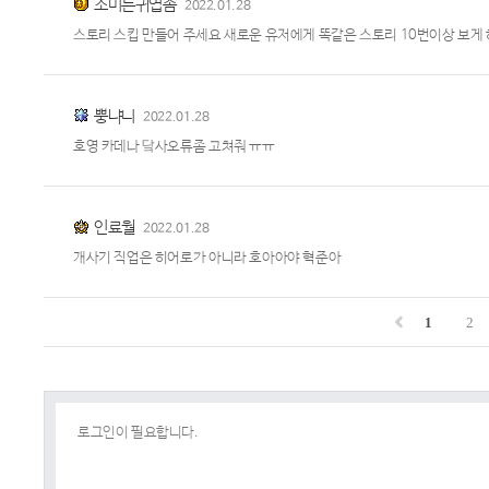
소미는귀엽솜
2022.01.28
스토리 스킵 만들어 주세요 새로운 유저에게 똑같은 스토리 10번이상 보게
뿡냐니
2022.01.28
호영 카데나 닼사오류좀 고쳐줘 ㅠㅠ
인료월
2022.01.28
개사기 직업은 히어로가 아니라 호아아야 혁준아
1
2