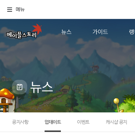
메뉴
뉴스
가이드
랭
공지사항
게임정보
월드
업데이트
직업소개
컨텐츠
이벤트
확률형 아이템
캐시샵 공지
NEXON NOW
뉴스
메이플 알림판
추가정보
with maple
공지사항
업데이트
이벤트
캐시샵 공지