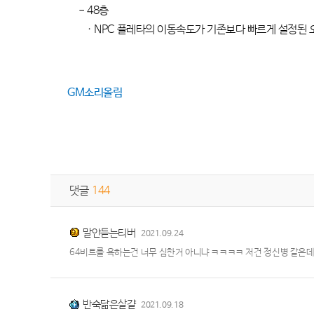
- 48
층
· NPC
플레타의 이동속도가 기존보다 빠르게 설정된 
GM
소리올림
댓글
144
말안듣는티버
2021.09.24
64비트를 욕하는건 너무 심한거 아니냐 ㅋㅋㅋㅋ 저건 정신병 같은
반숙닮은살걀
2021.09.18