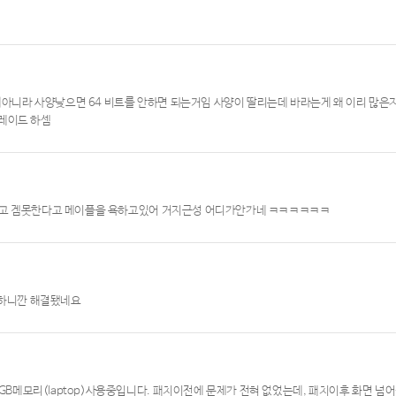
는게아니라 사양낮으면 64 비트를 안하면 되는거임 사양이 딸리는데 바라는게 왜 이리 많은
레이드 하셈
다고 겜못한다고 메이플을 욕하고있어 거지근성 어디가안가네 ㅋㅋㅋㅋㅋㅋ
속 하니깐 해결됐네요
hics, 16GB메모리(laptop)사용중입니다. 패치이전에 문제가 전혀 없었는데, 패치이후 화면 