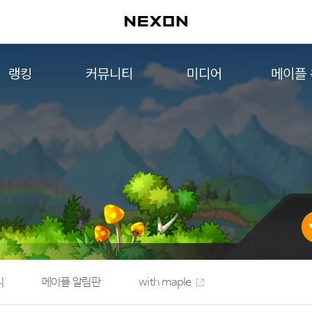
랭킹
커뮤니티
미디어
메이플
월드 랭킹
자유게시판
영상
메이플 
컨텐츠 랭킹
메이플 아트
음악
메이플 코디
아트웍
메이플스토리 파트너스
웹툰
AI Style Finder
미니게임
커뮤니티 아카이브
지
메이플 알림판
with maple