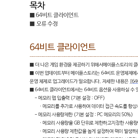
목차
■ 64
비트 클라이언트
■
오류 수정
64
비트 클라이언트
--------------------------------------------------------------------------
■
더 나은 게임 환경을 제공하기 위해서메이플스토리의 
■
이번 업데이트부터 메이플스토리는
64
비트 운영체제에
운영 체제로 업그레이드가 필요합니다
.
자세한 내용은
[6
■ 64
비트 클라이언트에서는
64
비트 옵션을 사용하실 수
-
메모리 맵 입출력
(
기본 설정
: OFF)
·
메모리를 추가로 사용하여 데이터 접근 속도를 향
-
메모리 사용량제한
(
기본 설정
: PC
메모리의
50%)
·
메모리 사용량을
GB
단위로 제한하고지정한 사용량을
·
메모리 사용량 제한값을 높게 설정하여 렉이 발생하