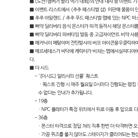
■ <
도전
!
햄버거 빨리 먹기 대회
>
의 안내 대사 중 이벤트 
■
이벤트 리스트에서
<
추추 페스티벌 샵
>
미판매 물품이 
■
추추 아일랜드
/
추추 푸드 패스티벌 맵에 있는
NPC
마
■
삐약 딜리버리 음식 몬스터가 피격 동작시 해당 몬스터를
■
삐약 딜리버리 피버타임 발동 중 고급자이언트 비약 사용
■
메카닉이 메탈아머 전탄발사의 버프 아이콘을우클릭하여
■
메르세데스가 바닥에 캐릭터가 비치는 맵에서실피디아에 
다
.
■
더 시드
- ‘[
더시드
]
알리샤의 선물
’
퀘스트
·
퀘스트 진행 시 매주 월요일
0
시마다 진행되는 랭킹 
수 없다는 안내가 추가됩니다
.
- 19
층
· NPC
플레타가 특정 위치에서 뒤로 이동 후 앞으로 
- 36
층
·
몬스터 타격으로 정답 처리 직후 한번 더 타격하면 
·
가끔 퀴즈를 풀지 않아도 스테이지가 클리어되는 현