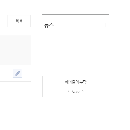
목록
뉴스
프리미엄PC방 접속보상 이벤트 & 기프
트샵
7
/20