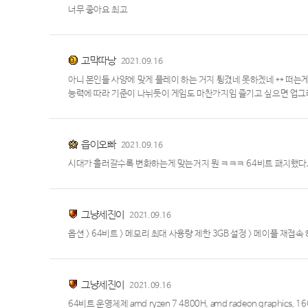
너무 좋아요 최고
고막따낭
2021.09.16
아니 본인들 사양에 맞게 플레이 하는 거지 튕겼네 못하겠네 ** 떠
능력에 따라 기준이 나뉘듯이 게임도 마찬가지임 즐기고 싶으면 업그
읍이오빠
2021.09.16
시대가 흘러갈수록 변화하는게 맞는거지 뭔 ㅋㅋㅋ 64비트 패치했
그냥세진이
2021.09.16
옵션 > 64비트 > 메모리 최대 사용량 제한 3GB 설정 > 메이플 재접
그냥세진이
2021.09.16
64비트 운영체제 amd ryzen 7 4800H, amd radeon grap