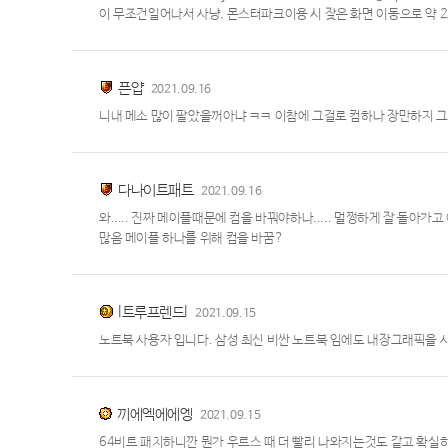
이 무조건일어나서 사냥, 몬스터파크이용 시 잦은 화면 이동으로 약 
픈얍
2021.09.16
니내 메소 많이 팔았을꺼아냐 ㅋㅋ 이참에 그걸로 컴하나 장만하
다나이트패트
2021.09.16
와..... 진짜 메이플때문에 컴을 바꿔야하나..... 멀쩡하게 잘 돌
많음 메이플 하나를 위해 컴을 바꿈?
l트루프렌드l
2021.09.15
노트북 사용자 입니다. 삼성 최신 비싼 노트북 임에도 내장그래픽을 
끼에엑에에엥
2021.09.15
64비트 패치하니깐 뭔가 우르스 때 더 빨리 나와지는것도 같고 확실