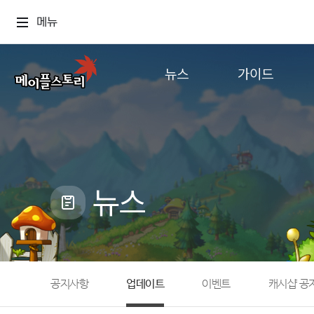
메뉴
뉴스
가이드
공지사항
게임정보
업데이트
직업소개
이벤트
확률형 아이템
캐시샵 공지
NEXON NOW
뉴스
메이플 알림판
추가정보
with maple
공지사항
업데이트
이벤트
캐시샵 공