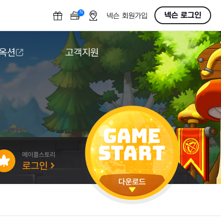
N
OFF
넥슨 로그인
넥슨 회원가입
 옥션
고객지원
옥션
다운로드
도움말/1:1문의
버그악용/불법프로그램 신고
게임 접근성