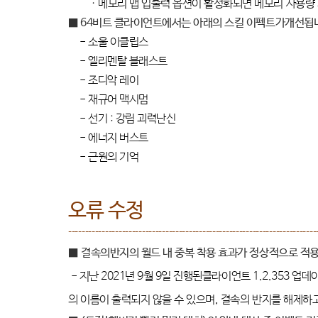
·
메모리 맵 입출력 옵션이 활성화되면 메모리 사용량
■ 64
비트 클라이언트에서는 아래의 스킬 이펙트가개선됩
-
소울 이클립스
-
엘리멘탈 블래스트
-
조디악 레이
-
재규어 맥시멈
-
선기
:
강림 괴력난신
-
에너지 버스트
-
근원의 기억
오류 수정
--------------------------------------------------------------------------
■
결속의반지의 월드 내 중복 착용 효과가 정상적으로 적
-
지난
2021
년
9
월
9
일 진행된클라이언트
1.2.353
업데이
의 이름이 출력되지 않을 수 있으며
,
결속의 반지를 해제하