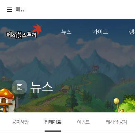
메뉴
뉴스
가이드
랭
공지사항
게임정보
월드
업데이트
직업소개
컨텐츠
이벤트
확률형 아이템
캐시샵 공지
NEXON NOW
뉴스
메이플 알림판
추가정보
with maple
공지사항
업데이트
이벤트
캐시샵 공지