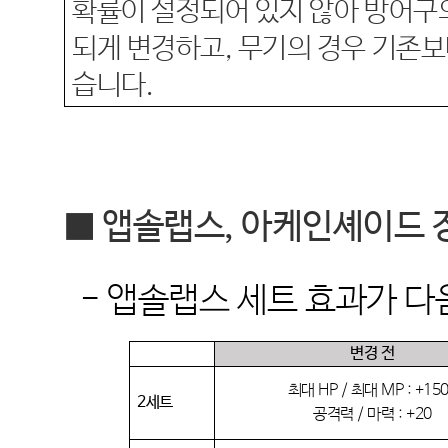
확률이 설정되어 있지 않아 방어구의
되게 변경하고
,
무기의 경우 기존보
습니다
.
■
앱솔랩스
,
아케인셰이드 
-
앱솔랩스 세트 효과가 다
변경 전
최대
HP /
최대
MP : +15
2
세트
공격력
/
마력
: +20