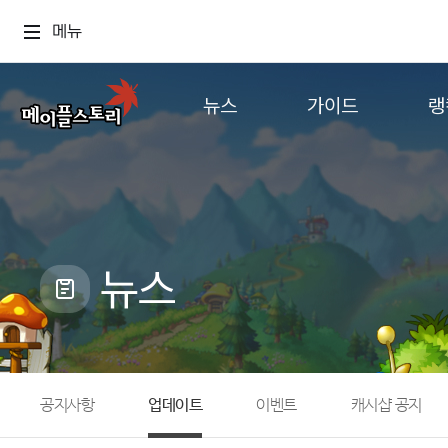
메뉴
뉴스
가이드
랭
공지사항
게임정보
월드
업데이트
직업소개
컨텐츠
이벤트
확률형 아이템
캐시샵 공지
NEXON NOW
뉴스
메이플 알림판
추가정보
with maple
공지사항
업데이트
이벤트
캐시샵 공지