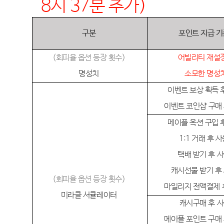
8시 37분 추가)
구분
포인트 지급 기
(
회피율
옵션 등장 횟수
)
어빌리티
재설
명성치
소모한 명성
이벤트 보상 획득 
이벤트
코인샵
구매
메이플 옥션 구입 
1:1
거래 후 사
택배 받기 후 
캐시선물 받기 후
(
회피율
옵션 등장 횟수
)
마일리지 전액결제 
미라클
서큘레이터
캐시구매 후 
메이플 포인트 구매 