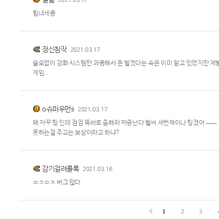
2021.03.17
힘내세용
정신참작
2021.03.17
쓸모없이 강화 시스템만 과용해서 돈 벌겠다는 속은 이미 알고 있었지만 제발
게임..
o슈퍼우먼s
2021.03.17
왜 자꾸 팅 인데 점검 똑바로 좀해라 짜증난다 벌써 세번째이나 팅겼어 ㅡㅡ
못하는걸 주고는 보상이라고 하냐?
감기걸려콜록
2021.03.16
ㅇㅈㅇㅈ 버그 많다
1
2
3