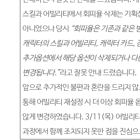
스킬과
어빌리티에서
회피율 삭제는 기획
아니었으나
당시
“회피율은
기존과 같은 
캐릭터의 스킬과
어빌리티
,
캐릭터 카드
,
추가옵션에서 해당 옵션이 삭제되거나 다
변경됩니다
.
”
라고
잘못
안내 드렸습니다
.
앞으로 추가적인 불편과 혼란을 드리지 
통해
어빌리티
재설정 시
더 이상
회피율
않게
변경하였습니다
. 3/11(
목
)
어빌리
과정에서
함께 조치되지 못한 점을
진심으