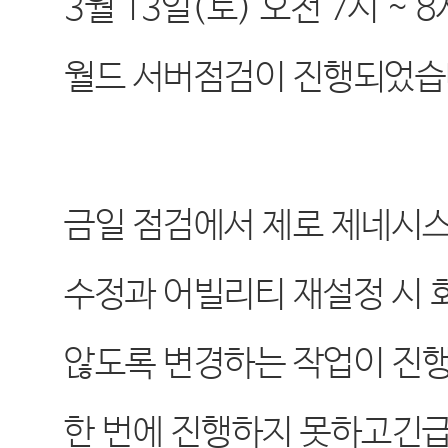
3
월
13
일
(
토
)
오전
7
시
~ 8
월드
서버
점검이
진행되었습
금일
점검에서
제로 제네시스
수정과
어빌리티
재설정 시
않도록
변경하는
작업이 진
한 번에 진행하지 못하고긴급