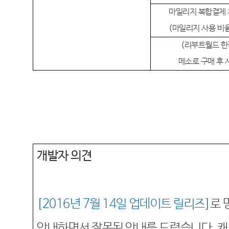
마일리지 복합결제 
(
마일리지 사용 비
(
리부트월드
한
메소로
구매 후 
개발자 의견
[2016
년 7
월 14
일
업데이트
릴리즈]
로 
안내하면서 잘못된 안내를 드렸습니다
.
캐