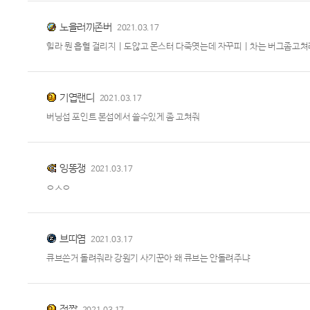
노을러끼존버
2021.03.17
힐라 뭔 흡혈 걸리지ㅣ도않고 몬스터 다죽엿는데 자꾸피ㅣ차는 버그좀고쳐라
기엽랜디
2021.03.17
버닝섭 포인트 본섭에서 쓸수있게 좀 고쳐줘
잉똥쟁
2021.03.17
ㅇㅅㅇ
브띠염
2021.03.17
큐브쓴거 돌려줘라 강원기 사기꾼아 왜 큐브는 안돌려주냐
절짧