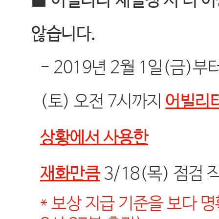
■
어빌리티
재설정 시 더 
않습니다
.
- 2019
년
2
월
1
일
(
금
)
부
(
토
)
오전
7
시까지
어빌리
상황에서 사용한
재화만큼
3/18(
목
)
점검
* 보상 지급 기준을 보다 명