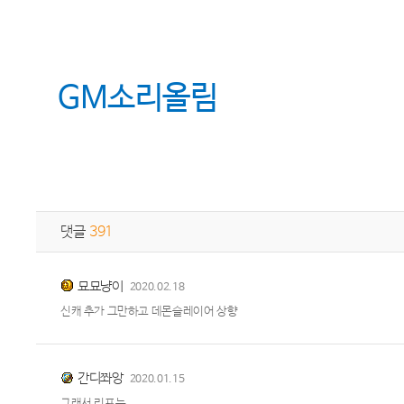
GM
소리올림
댓글
391
묘묘냥이
2020.02.18
신캐 추가 그만하고 데몬슬레이어 상향
간디쫘앙
2020.01.15
그래서 리프는