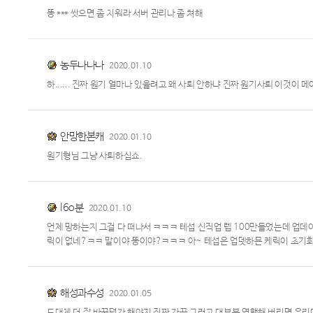
똥 *** 쌋으면 좀 치워라 서버 관리나 좀 쳐해
농두나나나
2020.01.10
하...... 진짜 원기 얼마나 있을려고 왜 사퇴 안하냐 진짜 원기사퇴 이것이
안망한본캐
2020.01.10
원기형님 그냥 사퇴하십쇼.
l6o분
2020.01.10
언제 망하는지 그걸 다 떠나서 ㅋㅋㅋ 테섭 신직업 렙 100만들었는데 업
릭이 없네?ㅋㅋ 말이야 똥이야?ㅋㅋㅋ 아~ 테섭은 업뎃하믄 케릭이 초기화
해성과수성
2020.01.05
도대체 더 잘 바꾸던가 해야지 진짜 가끔 그러고 대부분 역행해 버리면 우리