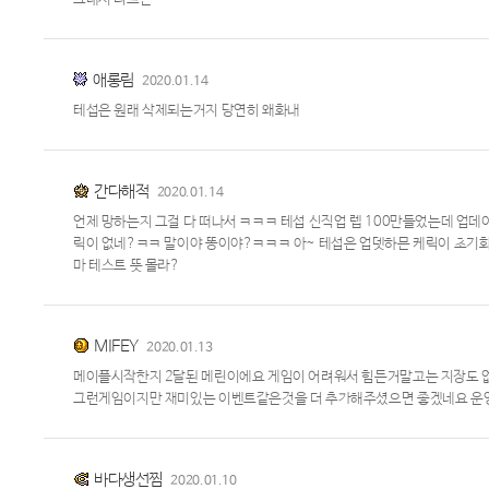
애롱림
2020.01.14
테섭은 원래 삭제되는거지 당연히 왜화내
간다해적
2020.01.14
언제 망하는지 그걸 다 떠나서 ㅋㅋㅋ 테섭 신직업 렙 100만들었는데 업
릭이 없네?ㅋㅋ 말이야 똥이야?ㅋㅋㅋ 아~ 테섭은 업뎃하믄 케릭이 초기화 
마 테스트 뜻 몰라?
MIFEY
2020.01.13
메이플시작한지 2달된 메린이에요 게임이 어려워서 힘든거말고는 지장도 없고
그런게임이지만 재미있는 이벤트같은것을 더 추가해주셨으면 좋겠네요 운
바다생선찜
2020.01.10