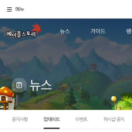
메뉴
뉴스
가이드
랭
공지사항
게임정보
월드
업데이트
직업소개
컨텐츠
이벤트
확률형 아이템
캐시샵 공지
NEXON NOW
뉴스
메이플 알림판
추가정보
with maple
공지사항
업데이트
이벤트
캐시샵 공지