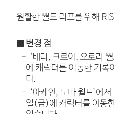
----------
원활한 월드 리프를 위해
RI
■ 변경 점
-
‘
베라
,
크로아
,
오로라 
에 캐릭터를 이동한 기록
다
.
-
‘
아케인
,
노바 월드
’
에서
일
(
금
)
에 캐릭터를 이동한