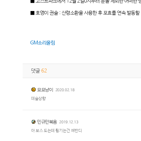
■
고스트파크에서
12
월
2
일
0
시부터 룬을 제외한 어떠한 
■
호영이 권술
:
산령소환을 사용한 후 포효를 연속 발동할
GM
소리올림
댓글
62
묘묘냥이
2020.02.18
데슬상향
민규만복옴
2019.12.13
아 보스 도는데 튕기는건 에반디