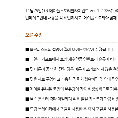
11
월
26
일
(
화
)
메이플스토리클라이언트
Ver.1.2.326(2)
업데이트안내 내용을 꼭 확인하시고
,
메이플스토리와 함께 
오류 수정
-----------------------------------------
■
블랙리스트의 설명이 잘려 보이는 현상이 수정됩니다
.
■
데일리 기프트에서 보상 개수만큼 인벤토리 슬롯이 비어
■
펫 이름이 공백 한 칸일 경우 이름이 초기화되지 않은 
■
펫을 새로 구입하고 사용한 직후 재접속하면 펫 안내 
■
메이플 유니온 코인의 보유량이 가끔 비정상적으로 기
■
보스 몬스터 격파 마일리지 획득 일일 퀘스트가 가끔 
■
드림 브레이커에서 포탈을 사용한 후 즉시 포탈을 사용할