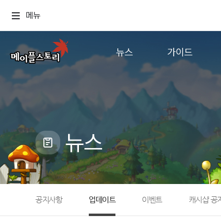
메뉴
뉴스
가이드
공지사항
게임정보
업데이트
직업소개
이벤트
확률형 아이템
캐시샵 공지
NEXON NOW
뉴스
메이플 알림판
추가정보
with maple
공지사항
업데이트
이벤트
캐시샵 공