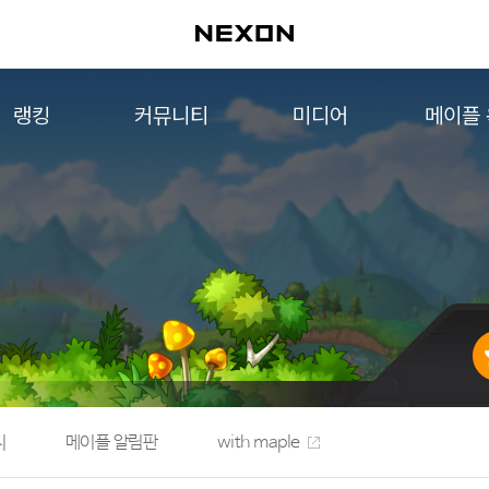
랭킹
커뮤니티
미디어
메이플
월드 랭킹
자유게시판
영상
메이플 
컨텐츠 랭킹
메이플 아트
음악
메이플 코디
아트웍
메이플스토리 파트너스
웹툰
AI Style Finder
미니게임
커뮤니티 아카이브
지
메이플 알림판
with maple