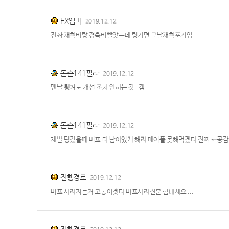
FX앰버
2019.12.12
진짜 재획비랑 경축비빨앗는데 팅기면 그날재획포기임
돈슨141팔라
2019.12.12
맨날 튕겨도 개선 조차 안하는 갓-겜
돈슨141팔라
2019.12.12
제발 팅겼을때 버프 다 남아있게 해라 메이플 못해먹겠다 진짜 ←공감
진행경로
2019.12.12
버프 사라지는거 고통이겟다 버프사라진분 힘내세요 ...