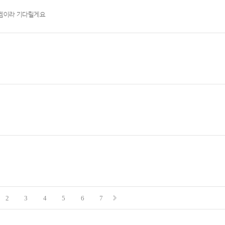
는겜이라 기다릴게요
2
3
4
5
6
7