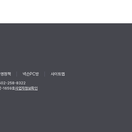
운영정책
넥슨PC방
사이트맵
502-258-8322
-1659호
사업자정보확인