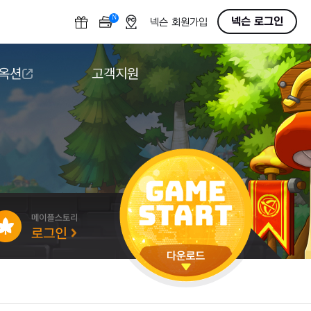
N
OFF
넥슨 로그인
넥슨 회원가입
 옥션
고객지원
옥션
다운로드
도움말/1:1문의
버그악용/불법프로그램 신고
게임 접근성