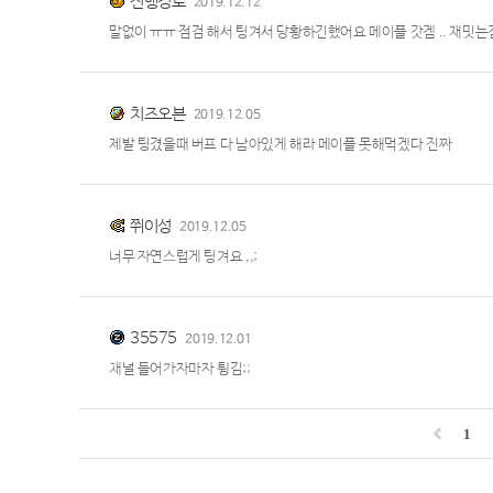
진행경로
2019.12.12
말없이 ㅠㅠ 점검 해서 팅겨서 당황하긴했어요 메이플 갓겜 .. 재밋
치즈오븐
2019.12.05
제발 팅겼을때 버프 다 남아있게 해라 메이플 못해먹겠다 진짜
쮜이성
2019.12.05
너무 자연스럽게 팅겨요 ,,;
35575
2019.12.01
채널 들어가자마자 튕김;;
1