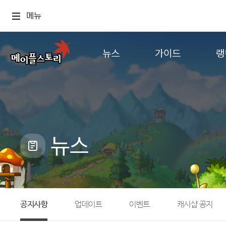
메뉴
뉴스
가이드
랭
공지사항
게임정보
월드
업데이트
직업소개
컨텐츠
이벤트
확률형 아이템
캐시샵 공지
NEXON NOW
뉴스
메이플 알림판
추가정보
with maple
공지사항
업데이트
이벤트
캐시샵 공지