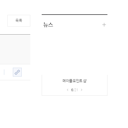
목록
뉴스
메이플포인트 샵
6
/21