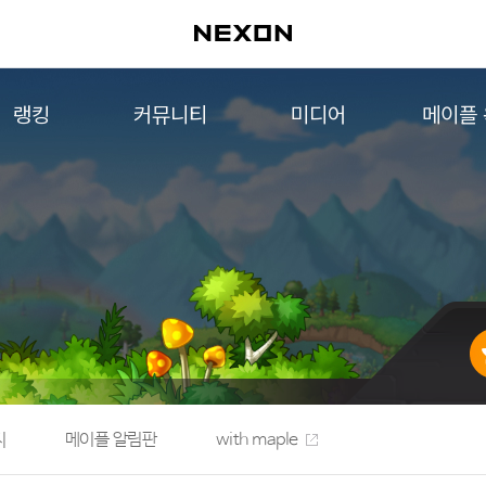
랭킹
커뮤니티
미디어
메이플
월드 랭킹
자유게시판
영상
메이플 
컨텐츠 랭킹
메이플 아트
음악
메이플 코디
아트웍
메이플스토리 파트너스
웹툰
AI Style Finder
미니게임
커뮤니티 아카이브
지
메이플 알림판
with maple