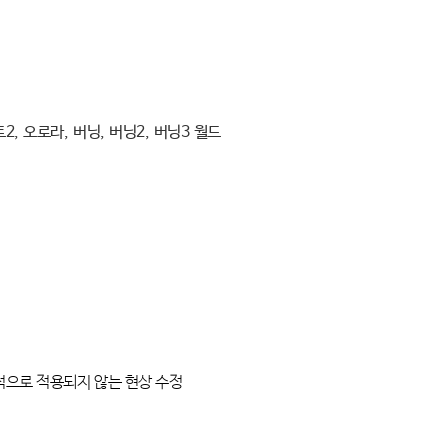
트
2,
오로라
,
버닝
,
버닝
2,
버닝
3
월드
적으로
적용되지
않는
현상
수정