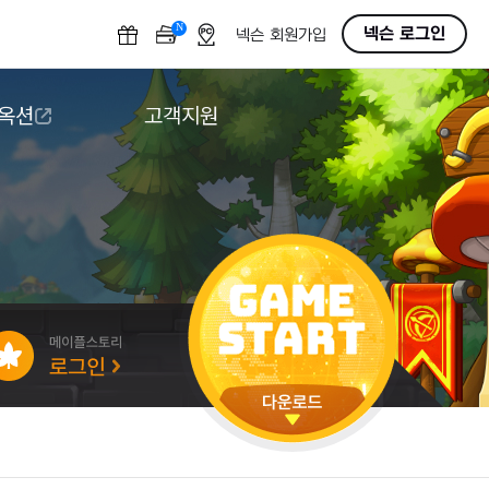
N
OFF
넥슨 로그인
넥슨 회원가입
 옥션
고객지원
옥션
다운로드
도움말/1:1문의
버그악용/불법프로그램 신고
게임 접근성