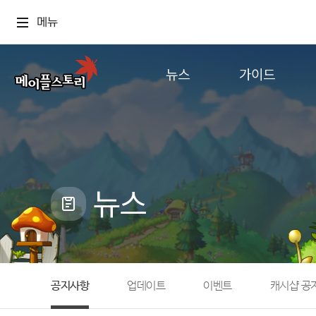
메뉴
뉴스
가이드
공지사항
게임정보
업데이트
직업소개
이벤트
확률형 아이템
캐시샵 공지
NEXON NOW
뉴스
메이플 알림판
추가정보
with maple
공지사항
업데이트
이벤트
캐시샵 공