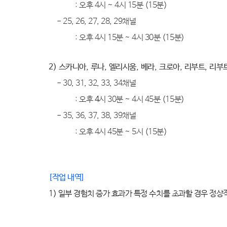
:
오후 4시
~ 4
시
15분 (15
분
)
-
25, 26, 27, 28, 29
채널
:
오후 4시
15분 ~ 4
시
30분 (15
분
)
2)
스카니아
,
루나
,
엘리시움
,
베라
,
크로아
,
리부트
,
리부
- 30, 31, 32, 33, 34
채널
:
오후
4
시 30분
~ 4
시 45분
(15
분
)
-
35,
36, 37, 38, 39
채널
:
오후 4시
45분 ~ 5시
(15
분
)
[
작업 내역
]
1) 일부
경험치
증가
효과
가
특정
수치를
초과할
경우
정상