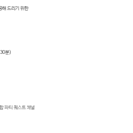
공해 드리기 위한
30분
)
합 파티 퀘스트 채널