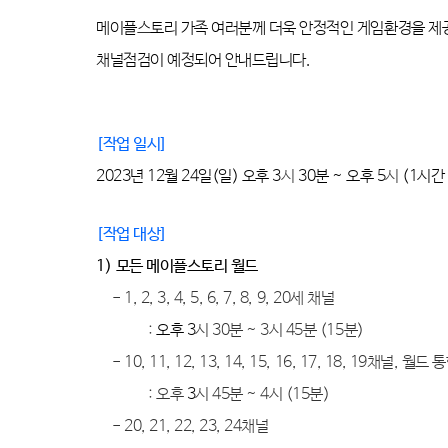
메이플스토리 가족 여러분께 더욱 안정적인 게임환경을 제
채널점검이 예정되어 안내드립니다
.
[
작업 일시
]
2023
년
12
월
24
일
(
일
)
오후
3
시
30분 ~
오후
5
시
(1
시간 
[
작업 대상
]
1)
모든 메이플스토리 월드
- 1, 2, 3, 4, 5, 6, 7, 8, 9, 20
세 채널
:
오후
3
시
30분 ~ 3
시 45분
(15
분
)
- 10, 11, 12, 13, 14, 15, 16, 17, 18, 19
채널
,
월드 통
:
오후
3
시 45분
~ 4
시
(15
분
)
- 20, 21, 22, 23, 24채널