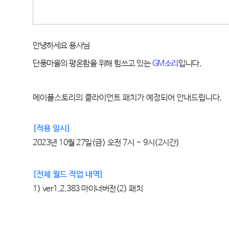
안녕하세요 용사님
단풍마을의 평온함을 위해 힘쓰고 있는
GM
소리
입니다
.
메이플스토리의 클라이언트 패치가 예정되어 안내드립니다
.
[
적용 일시
]
2023년
 10
월
 27
일
(금
) 오전
 7
시 ~ 9시
(2
시간)
[전체 월드 작업 내역
]
1) 
ver1.2.383
마이너버전(2)
패치