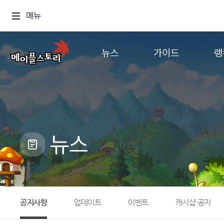
메뉴
뉴스
가이드
랭
공지사항
게임정보
월드
업데이트
직업소개
컨텐츠
이벤트
확률형 아이템
캐시샵 공지
NEXON NOW
뉴스
메이플 알림판
추가정보
with maple
공지사항
업데이트
이벤트
캐시샵 공지