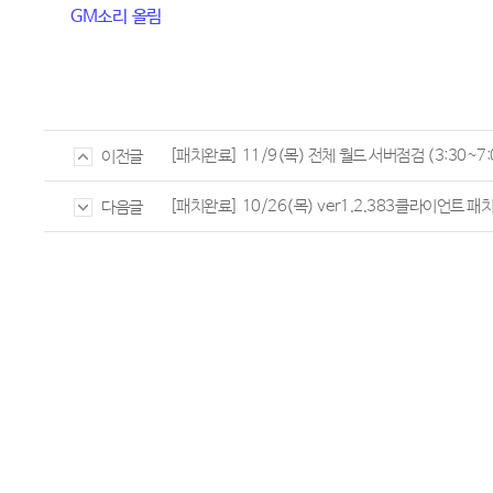
GM
소리
올림
[패치완료] 11/9(목) 전체 월드 서버점검 (3:30~7:
이전글
[패치완료] 10/26(목) ver1.2.383클라이언트 패치(
다음글