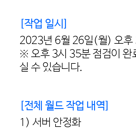
[
작업 일시
]
2023
년
6
월
26
일
(
월
)
오후
※ 오후
3
시
35
분 점검이 
실 수 있습니다.
[
전체 월드 작업 내역
]
1)
서버 안정화