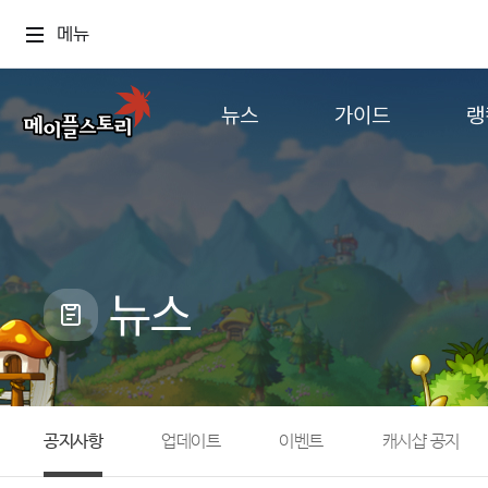
메뉴
뉴스
가이드
랭
공지사항
게임정보
월드
업데이트
직업소개
컨텐츠
이벤트
확률형 아이템
캐시샵 공지
NEXON NOW
뉴스
메이플 알림판
추가정보
with maple
공지사항
업데이트
이벤트
캐시샵 공지