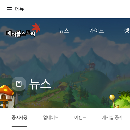
메뉴
뉴스
가이드
랭
공지사항
게임정보
월드
업데이트
직업소개
컨텐츠
이벤트
확률형 아이템
캐시샵 공지
NEXON NOW
뉴스
메이플 알림판
추가정보
with maple
공지사항
업데이트
이벤트
캐시샵 공지